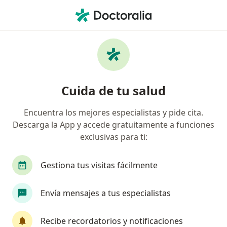
Men
Gastrectomía • Barranquilla, Atlántico
Filtros
• 1
Seguro
Mapa
Especialistas en Gastrectomía Barranquilla
Cuida de tu salud
Encuentra los mejores especialistas y pide cita.
¿Qué especialidad estás buscando?
Descarga la App y accede gratuitamente a funciones
Cirujano general
Gastroenterólogo
Inter
exclusivas para ti:
Gestiona tus visitas fácilmente
Envía mensajes a tus especialistas
Recibe recordatorios y notificaciones