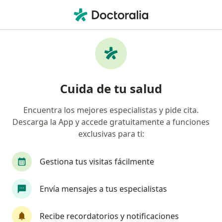
Men
Inyección En El Túnel Carpiano • Bogotá, Cundinamarca
Filtros
• 1
Seguro
Mapa
Especialistas en Inyección en el Túnel
Cuida de tu salud
Carpiano Bogotá
Encuentra los mejores especialistas y pide cita.
Descarga la App y accede gratuitamente a funciones
¿Qué especialidad estás buscando?
exclusivas para ti:
Ortopedista y Traumatólogo
Neurólogo
A
Gestiona tus visitas fácilmente
Envía mensajes a tus especialistas
Recibe recordatorios y notificaciones