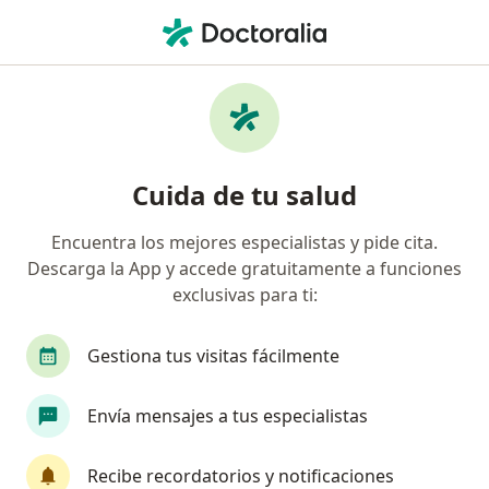
Men
Legrado Y Biopsia • Barranquilla, Atlántico
Filtros
• 1
Seguro
Mapa
Especialistas en Legrado y biopsia
Cuida de tu salud
Barranquilla
Encuentra los mejores especialistas y pide cita.
Descarga la App y accede gratuitamente a funciones
¿Qué especialidad estás buscando?
exclusivas para ti:
Ginecólogo
Cardiólogo
Cirujano general
Gestiona tus visitas fácilmente
Envía mensajes a tus especialistas
Recibe recordatorios y notificaciones