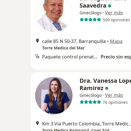
Saavedra
·
Ver más
Ginecólogo
509 opiniones
calle 85 N 50-37, Barranquilla
•
Mapa
Torre Medica del Mar
Paquete control prenatal y atención al parto
Precio sin es
Dra. Vanessa Lop
Ramirez
·
Ver más
Ginecólogo
76 opiniones
Km 3 Via Puerto Colombia, Torre Medica
Torre Medica Portoazul, Cons 514