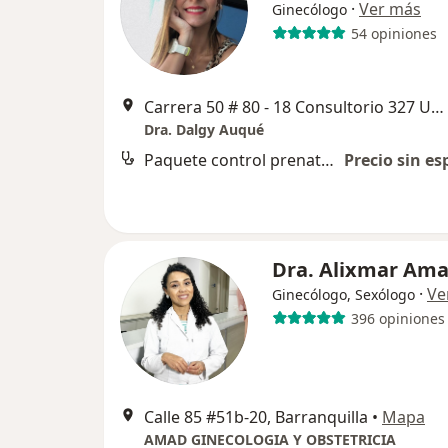
·
Ver más
Ginecólogo
54 opiniones
Carrera 50 # 80 - 18 Consultorio 327 UNIMEC, Barranquilla
Dra. Dalgy Auqué
Paquete control prenatal y atención al parto
Precio sin es
Dra. Alixmar Am
·
Ve
Ginecólogo, Sexólogo
396 opiniones
Calle 85 #51b-20, Barranquilla
•
Mapa
AMAD GINECOLOGIA Y OBSTETRICIA