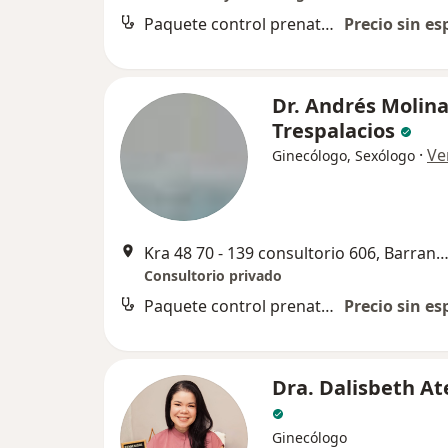
Paquete control prenatal y atención al parto
Precio sin es
Dr. Andrés Molin
Trespalacios
·
Ve
Ginecólogo, Sexólogo
Kra 48 70 - 139 consultorio 606, Barranqu
Consultorio privado
Paquete control prenatal y atención al parto
Precio sin es
Dra. Dalisbeth At
Ginecólogo