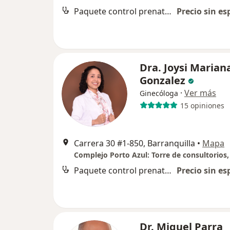
Paquete control prenatal y atención al parto
Precio sin es
Dra. Joysi Marian
Gonzalez
·
Ver más
Ginecóloga
15 opiniones
Carrera 30 #1-850, Barranquilla
•
Mapa
Paquete control prenatal y atención al parto
Precio sin es
Dr. Miguel Parra