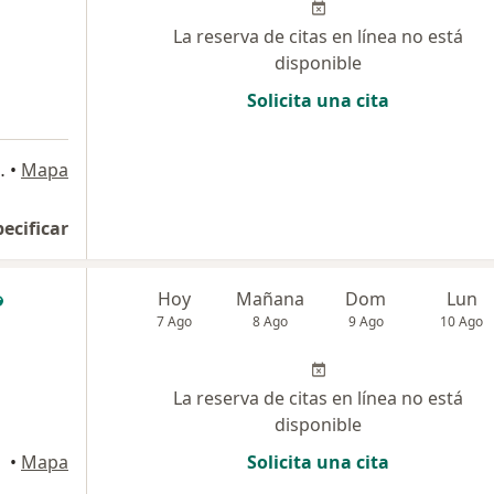
La reserva de citas en línea no está
disponible
Solicita una cita
o 613, Barranquilla
•
Mapa
pecificar
Hoy
Mañana
Dom
Lun
7 Ago
8 Ago
9 Ago
10 Ago
La reserva de citas en línea no está
disponible
quilla
•
Mapa
Solicita una cita