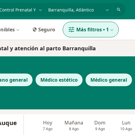
dad, enfermedad o nombre
p. ej. Bogotá
nibles
Seguro
Más filtros
•
1
tal y atención al parto Barranquilla
ano general
Médico estético
Médico general
 Auque
Hoy
Mañana
Dom
Lun
7 Ago
8 Ago
9 Ago
10 Ago