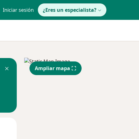
Iniciar sesión
¿Eres un especialista?
Ampliar mapa
Mar
Mié
Jue
11 Ago
12 Ago
13 Ago