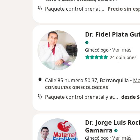
Paquete control prenatal y atención al parto
Precio sin es
Dr. Fidel Plata Gu
·
Ver más
Ginecólogo
24 opiniones
Calle 85 numero 50 37, Barranquilla
•
Ma
CONSULTAS GINECOLOGICAS
Paquete control prenatal y atención al parto
desde $
Dr. Jorge Luis Ro
Gamarra
·
Ver más
Ginecólogo