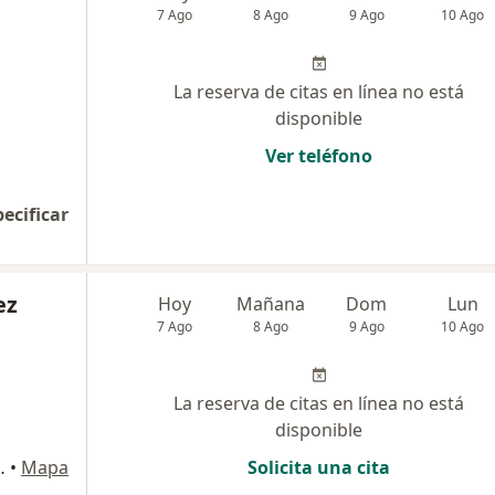
7 Ago
8 Ago
9 Ago
10 Ago
La reserva de citas en línea no está
disponible
Ver teléfono
pecificar
ez
Hoy
Mañana
Dom
Lun
7 Ago
8 Ago
9 Ago
10 Ago
La reserva de citas en línea no está
disponible
 Portoazul., Barranquilla
•
Mapa
Solicita una cita