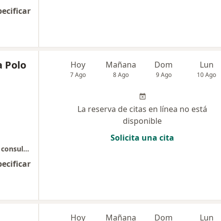
pecificar
a Polo
Hoy
Mañana
Dom
Lun
7 Ago
8 Ago
9 Ago
10 Ago
La reserva de citas en línea no está
disponible
Solicita una cita
Complejo Porto Azul: Torre de consultorios, consultorio 427.
pecificar
Hoy
Mañana
Dom
Lun