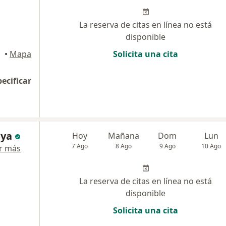
La reserva de citas en línea no está
disponible
•
Mapa
Solicita una cita
pecificar
aya
Hoy
Mañana
Dom
Lun
7 Ago
8 Ago
9 Ago
10 Ago
r más
La reserva de citas en línea no está
disponible
Solicita una cita