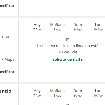
pecificar
a
Hoy
Mañana
Dom
Lun
7 Ago
8 Ago
9 Ago
10 Ago
r más
La reserva de citas en línea no está
disponible
illa
•
Mapa
Solicita una cita
pecificar
encio
Hoy
Mañana
Dom
Lun
7 Ago
8 Ago
9 Ago
10 Ago