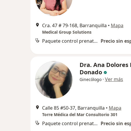
Cra. 47 # 79-168, Barranquilla
•
Mapa
Medical Group Solutions
Paquete control prenatal y atención al parto
Precio sin es
Dra. Ana Dolores
Donado
·
Ver más
Ginecólogo
Calle 85 #50-37, Barranquilla
•
Mapa
Torre Médica del Mar Consultorio 301
Paquete control prenatal y atención al parto
Precio sin es