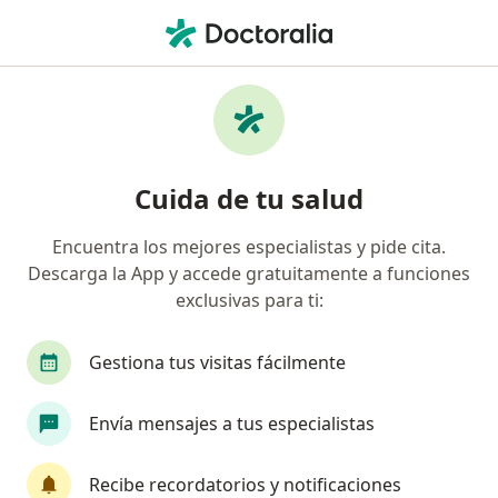
Men
Tipificación Virus De Papiloma Humano Alto Riesgo • Barranquilla, Atlántico
Filtros
• 1
Seguro
Mapa
Especialistas en Tipificación Virus de
Cuida de tu salud
Papiloma Humano (alto riesgo) Barranquilla
Encuentra los mejores especialistas y pide cita.
Descarga la App y accede gratuitamente a funciones
¿Qué especialidad estás buscando?
exclusivas para ti:
Ginecólogo
Ortopedista y Traumatólogo
Gestiona tus visitas fácilmente
Envía mensajes a tus especialistas
Recibe recordatorios y notificaciones