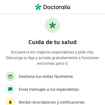
Men
Limpieza Dental • Medellín, Antioquia
Filtros
• 1
Seguro
Mapa
Especialistas en Limpieza dental Medellín
Cuida de tu salud
Encuentra los mejores especialistas y pide cita.
¿Qué especialidad estás buscando?
Descarga la App y accede gratuitamente a funciones
Odontólogo
Ortodoncista
Cirujano maxil
exclusivas para ti:
Gestiona tus visitas fácilmente
Envía mensajes a tus especialistas
Recibe recordatorios y notificaciones