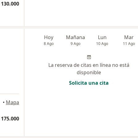
 130.000
Hoy
Mañana
Lun
Mar
8 Ago
9 Ago
10 Ago
11 Ago
La reserva de citas en línea no está
disponible
Solicita una cita
llín
•
Mapa
 175.000