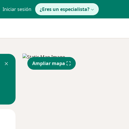
Iniciar sesión
¿Eres un especialista?
Ampliar mapa
Mié
Jue
Vie
12 Ago
13 Ago
14 Ago