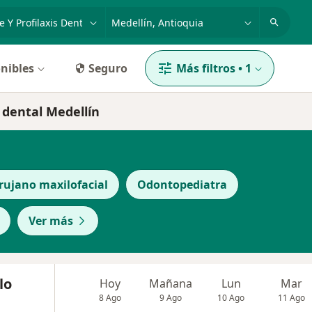
dad, enfermedad o nombre
p. ej. Bogotá
nibles
Seguro
Más filtros
•
1
s dental Medellín
rujano maxilofacial
Odontopediatra
Ver más
lo
Hoy
Mañana
Lun
Mar
8 Ago
9 Ago
10 Ago
11 Ago