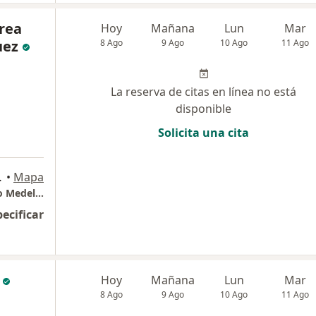
rea
Hoy
Mañana
Lun
Mar
uez
8 Ago
9 Ago
10 Ago
11 Ago
La reserva de citas en línea no está
disponible
Solicita una cita
blado, Medellín
•
Mapa
Periodoncia e Implantes dentales El Poblado Medellin Dra Johanna Calderón
pecificar
Hoy
Mañana
Lun
Mar
8 Ago
9 Ago
10 Ago
11 Ago