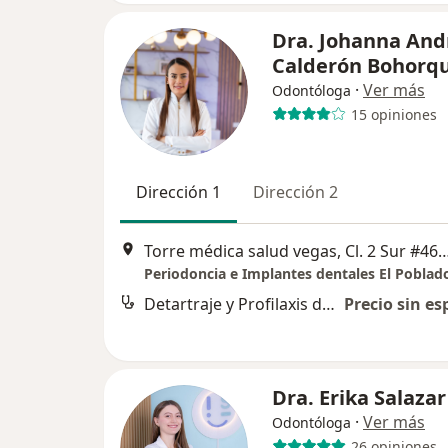
Dra. Johanna And
Calderón Bohorq
·
Ver más
Odontóloga
15 opiniones
Dirección 1
Dirección 2
Torre médica salud vegas, Cl. 2 Sur #46-116, El Po
Detartraje y Profilaxis dental
Precio sin es
Dra. Erika Salazar
·
Ver más
Odontóloga
26 opiniones