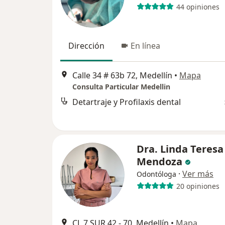
44 opiniones
Dirección
En línea
Calle 34 # 63b 72, Medellín
•
Mapa
Consulta Particular Medellin
Detartraje y Profilaxis dental
Dra. Linda Teresa
Mendoza
·
Ver más
Odontóloga
20 opiniones
CL 7 SUR 42 - 70, Medellín
•
Mapa