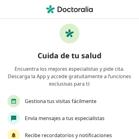
Men
Visitas Sucesivas Odontología • Medellín, Antioquia
Filtros
• 1
Seguro
Mapa
Especialistas en Visitas sucesivas
Cuida de tu salud
Odontología Medellín
Encuentra los mejores especialistas y pide cita.
Descarga la App y accede gratuitamente a funciones
¿Qué especialidad estás buscando?
exclusivas para ti:
Odontólogo
Ortodoncista
Cirujano maxil
Gestiona tus visitas fácilmente
Envía mensajes a tus especialistas
Recibe recordatorios y notificaciones