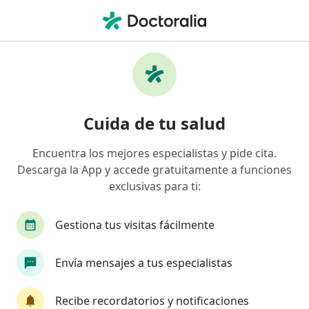
Men
Liposucción • Neiva, Huila
Filtros
• 1
Seguro
Mapa
Especialistas en Liposucción Neiva
Cuida de tu salud
Encuentra los mejores especialistas y pide cita.
¿Qué especialidad estás buscando?
Descarga la App y accede gratuitamente a funciones
Cirujano plástico
exclusivas para ti:
Gestiona tus visitas fácilmente
Envía mensajes a tus especialistas
Recibe recordatorios y notificaciones