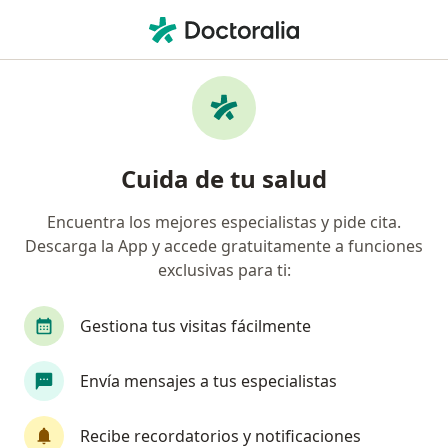
Men
¿Qué estás buscando?
Página De Inicio
Servicios
Liposuccion Ultrasónica
Liposuccion ultrasónica -
Cuida de tu salud
Información, expertos y
preguntas frecuentes
Encuentra los mejores especialistas y pide cita.
Descarga la App y accede gratuitamente a funciones
exclusivas para ti:
Gestiona tus visitas fácilmente
Información
Pregunta al Experto
Envía mensajes a tus especialistas
Expertos en liposuccion ultrasónica
Recibe recordatorios y notificaciones