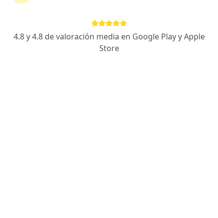
Alexander Mendoza
4.8 y 4.8 de valoración media en Google Play y Apple
Cirujano plástico
Store
Bogotá
Reservar cita
Henry Humberto Cortes Barreto
Cirujano plástico
Bogotá
Reservar cita
Stephanía Pinedo García
Cirujano plástico
Bogotá
Reservar cita