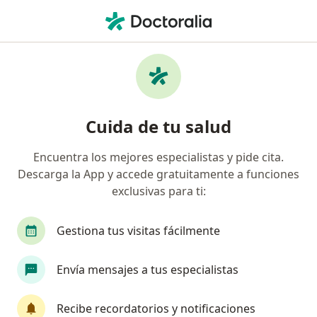
Men
Manejo De La Depresión • Medellín, Antioquia
Filtros
• 1
Seguro
Mapa
Especialistas en Manejo de la depresión
Cuida de tu salud
Medellín
Encuentra los mejores especialistas y pide cita.
Descarga la App y accede gratuitamente a funciones
¿Qué especialidad estás buscando?
exclusivas para ti:
Psicólogo
Psicoanalista
Neuropsicólogo
Gestiona tus visitas fácilmente
Envía mensajes a tus especialistas
Recibe recordatorios y notificaciones