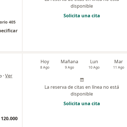
disponible
Solicita una cita
torio 405
pecificar
Hoy
Mañana
Lun
Mar
8 Ago
9 Ago
10 Ago
11 Ago
·
Ver
o
La reserva de citas en línea no está
disponible
Solicita una cita
 120.000