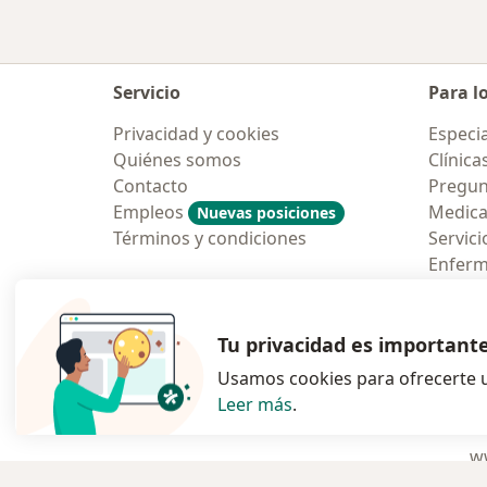
Servicio
Para l
Privacidad y cookies
Especia
Quiénes somos
Clínica
Contacto
Pregun
Empleos
Medic
Nuevas posiciones
Términos y condiciones
Servici
Enfer
Pregun
Aplicac
Tu privacidad es important
Usamos cookies para ofrecerte u
Leer más
.
se abre en una n
se abre 
s
Polska
,
Türkiye
,
España
,
ww