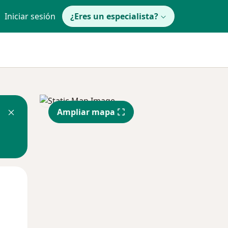
Iniciar sesión
¿Eres un especialista?
Ampliar mapa
Mié
Jue
Vie
12 Ago
13 Ago
14 Ago