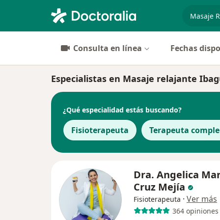
especiali
Consulta en línea
Fechas dispo
Especialistas en Masaje relajante Iba
¿Qué especialidad estás buscando?
Fisioterapeuta
Terapeuta compl
Dra. Angelica Mar
Cruz Mejía
·
Ver más
Fisioterapeuta
364 opiniones