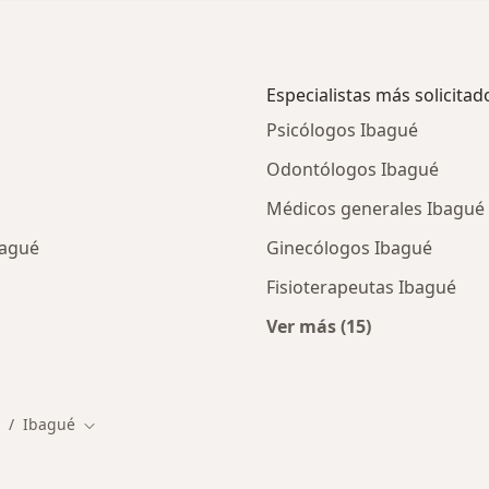
Especialistas más solicitad
Psicólogos Ibagué
Odontólogos Ibagué
Médicos generales Ibagué
bagué
Ginecólogos Ibagué
Fisioterapeutas Ibagué
Ver más (15)
cios en Ibagué
Más en esta categor
Ibagué
ambiar de ciudad
Cambiar de ciudad