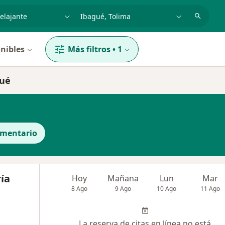
dad, enfermedad o nombre
p. ej. Bogotá
nibles
Más filtros
•
1
gué
ementario
ía
Hoy
Mañana
Lun
Mar
8 Ago
9 Ago
10 Ago
11 Ago
La reserva de citas en línea no está