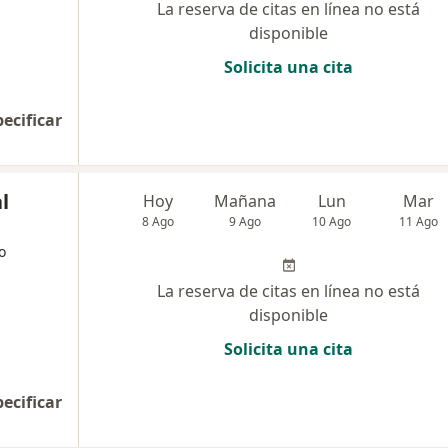
La reserva de citas en línea no está
disponible
Solicita una cita
pecificar
l
Hoy
Mañana
Lun
Mar
8 Ago
9 Ago
10 Ago
11 Ago
o
La reserva de citas en línea no está
disponible
Solicita una cita
pecificar