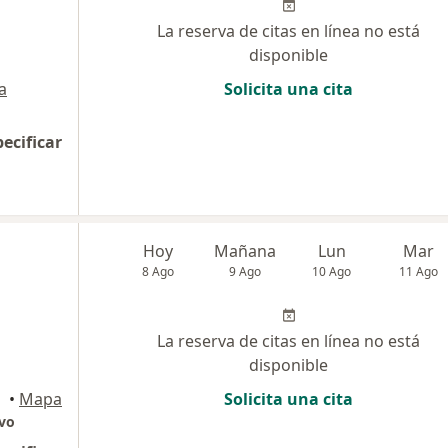
La reserva de citas en línea no está
disponible
a
Solicita una cita
pecificar
Hoy
Mañana
Lun
Mar
8 Ago
9 Ago
10 Ago
11 Ago
La reserva de citas en línea no está
disponible
•
Mapa
Solicita una cita
ivo