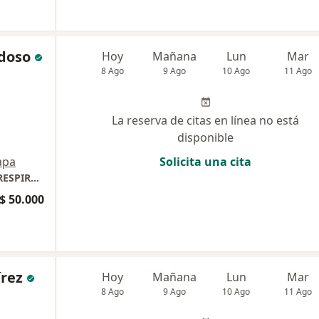
rdoso
Hoy
Mañana
Lun
Mar
8 Ago
9 Ago
10 Ago
11 Ago
La reserva de citas en línea no está
disponible
apa
Solicita una cita
TERAPIA FISICA Y REHABILITACIO-TERAPIA RESPIRATORIA
$ 50.000
írez
Hoy
Mañana
Lun
Mar
8 Ago
9 Ago
10 Ago
11 Ago