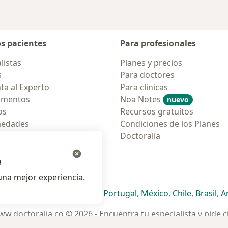
os pacientes
Para profesionales
listas
Planes y precios
s
Para doctores
ta al Experto
Para clinicas
amentos
Noa Notes
nuevo
os
Recursos gratuitos
medades
Condiciones de los Planes
tas Frecuentes
Doctoralia
ión para móvil
e
na mejor experiencia.
ueva pestaña
en una nueva pestaña
e abre en una nueva pestaña
se abre en una nueva pestaña
se abre en una nueva pestaña
se abre en una nueva pestaña
se abre en una nueva p
se abre en una
se abre e
se
Italia
,
Deutschland
,
Česko
,
Portugal
,
México
,
Chile
,
Brasil
,
A
w.doctoralia.co © 2026 - Encuentra tu especialista y pide c