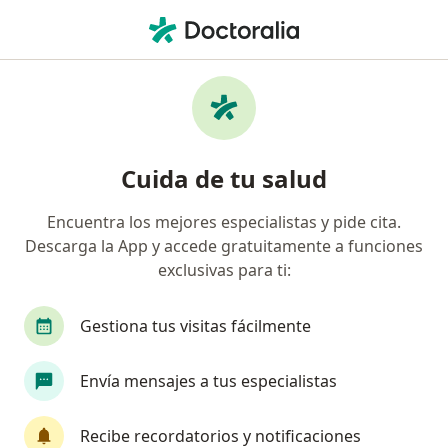
Men
Masaje Relajante • La Ceja, Antioquia
Filtros
• 1
Mapa
Especialistas en Masaje relajante La Ceja
Cuida de tu salud
Encuentra los mejores especialistas y pide cita.
¿Qué especialidad estás buscando?
Descarga la App y accede gratuitamente a funciones
Fisioterapeuta
exclusivas para ti:
Terapeuta complementario
Gestiona tus visitas fácilmente
Auxiliar de enfermería
Envía mensajes a tus especialistas
Recibe recordatorios y notificaciones