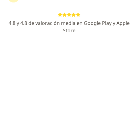
4.8 y 4.8 de valoración media en Google Play y Apple
Store
Maryoris Otalvaro Villada
·
Ver más
Fisioterapeuta
Calle 16 # 21-11, La Ceja
•
Mapa
Fisioterapia, Rehabilitacion Cardiaco y/o Pulmonar, Fisioterapia Dermatofuncional
Masaje relajante
Precio sin especificar
Este especialista no ofrece reserva de cita en línea en esta dirección.
Solicita una cita