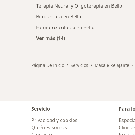
Terapia Neural y Oligoterapia en Bello
Biopuntura en Bello
Homotoxicologia en Bello
Ver más (14)
Más en esta categoría: Otros servic
Página De Inicio
Servicios
Masaje Relajante
C
Servicio
Para l
Privacidad y cookies
Especia
Quiénes somos
Clínica
Contacto
Pregun