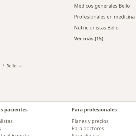
Médicos generales Bello
Profesionales en medicina
Nutricionistas Bello
Ver más (15)
ios en Bello
Más en esta categor
Bello
ambiar de ciudad
Cambiar de ciudad
os pacientes
Para profesionales
listas
Planes y precios
s
Para doctores
ta al Experto
Para clinicas