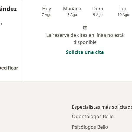
nández
Hoy
Mañana
Dom
Lun
7 Ago
8 Ago
9 Ago
10 Ago
o
La reserva de citas en línea no está
disponible
Solicita una cita
pecificar
Especialistas más solicitad
Odontólogos Bello
Psicólogos Bello