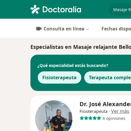
especiali
Consulta en línea
Fechas dispo
Especialistas en Masaje relajante Bell
¿Qué especialidad estás buscando?
Fisioterapeuta
Terapeuta compl
Dr. José Alexande
·
Ver más
Fisioterapeuta
6 opiniones