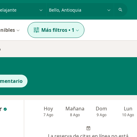
dad, enfermedad o nombre
p. ej. Bogotá
nibles
Más filtros
•
1
o
ementario
r
Hoy
Mañana
Dom
Lun
7 Ago
8 Ago
9 Ago
10 Ago
La reserva de citas en línea no está