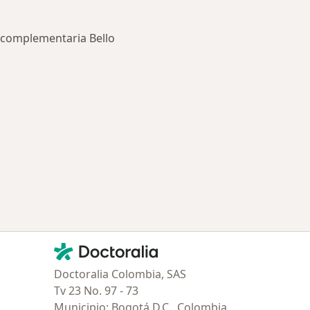
 complementaria Bello
ía: Especialistas más solicitados
Contacto
Doctoralia - Página de inicio
Doctoralia Colombia, SAS
Tv 23 No. 97 - 73
Municipio: Bogotá D.C., Colombia