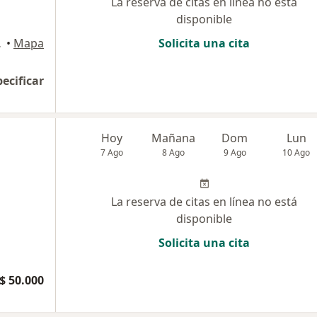
La reserva de citas en línea no está
disponible
edellín
•
Mapa
Solicita una cita
pecificar
Hoy
Mañana
Dom
Lun
7 Ago
8 Ago
9 Ago
10 Ago
La reserva de citas en línea no está
disponible
Solicita una cita
$ 50.000