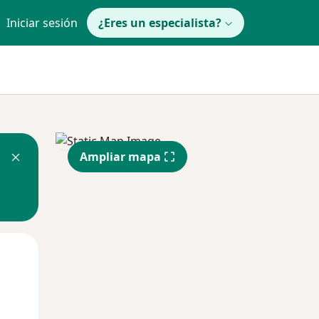
Iniciar sesión
¿Eres un especialista?
Ampliar mapa
Mar
Mié
Jue
11 Ago
12 Ago
13 Ago