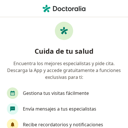
Men
Masaje Relajante • Cali, Valle del Cauca
Filtros
• 1
Seguro
Mapa
Especialistas en Masaje relajante Cali
Cuida de tu salud
Encuentra los mejores especialistas y pide cita.
¿Qué especialidad estás buscando?
Descarga la App y accede gratuitamente a funciones
Fisioterapeuta
Terapeuta complementario
exclusivas para ti:
Gestiona tus visitas fácilmente
Envía mensajes a tus especialistas
Recibe recordatorios y notificaciones