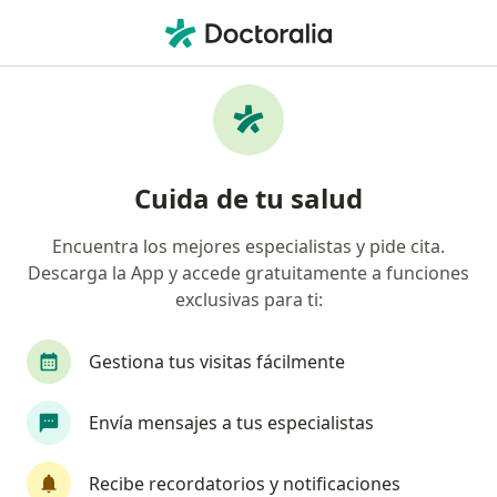
Men
Nutricionista • La Ceja, Antioquia
Filtros
Mapa
Nutricionistas en La Ceja
Cuida de tu salud
Encuentra los mejores especialistas y pide cita.
Descarga la App y accede gratuitamente a funciones
exclusivas para ti:
Gestiona tus visitas fácilmente
Dra. Luisa Monsalve Giraldo
Envía mensajes a tus especialistas
·
Ver más
Nutricionista
16 opiniones
Recibe recordatorios y notificaciones