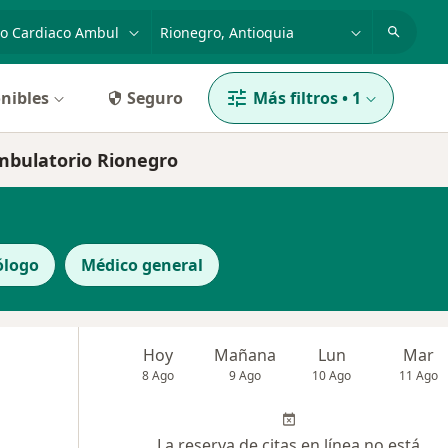
dad, enfermedad o nombre
p. ej. Bogotá
nibles
Seguro
Más filtros
•
1
ambulatorio Rionegro
ólogo
Médico general
Hoy
Mañana
Lun
Mar
8 Ago
9 Ago
10 Ago
11 Ago
La reserva de citas en línea no está