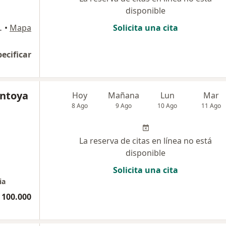
disponible
onegro, Rionegro
•
Mapa
Solicita una cita
pecificar
ontoya
Hoy
Mañana
Lun
Mar
8 Ago
9 Ago
10 Ago
11 Ago
La reserva de citas en línea no está
disponible
Solicita una cita
ia
 100.000