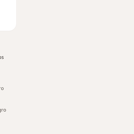
os
ro
gro
ía: Especialistas más solicitados