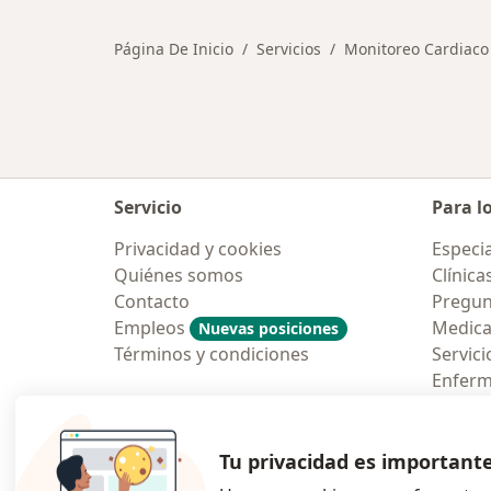
Página De Inicio
Servicios
Monitoreo Cardiaco
Servicio
Para l
Privacidad y cookies
Especia
Quiénes somos
Clínica
Contacto
Pregun
Empleos
Medic
Nuevas posiciones
Términos y condiciones
Servici
Enfer
Pregun
Aplicac
Tu privacidad es important