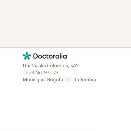
Contacto
Doctoralia - Página de inicio
Doctoralia Colombia, SAS
Tv 23 No. 97 - 73
Municipio: Bogotá D.C., Colombia