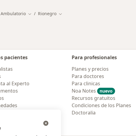
 Ambulatorio
Rionegro
Cambiar de ciudad
Cambiar de ciudad
os pacientes
Para profesionales
listas
Planes y precios
s
Para doctores
ta al Experto
Para clinicas
amentos
Noa Notes
nuevo
os
Recursos gratuitos
medades
Condiciones de los Planes
tas Frecuentes
Doctoralia
ión para móvil
e