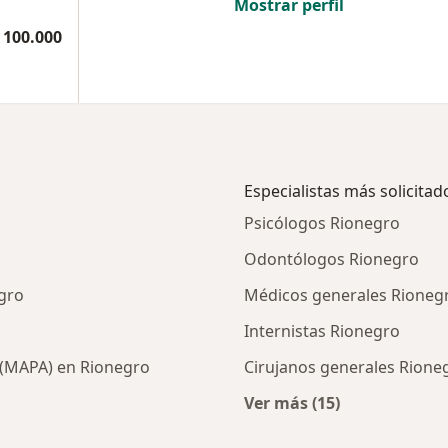
Mostrar perfil
 100.000
Especialistas más solicitad
Psicólogos Rionegro
Odontólogos Rionegro
gro
Médicos generales Rioneg
Internistas Rionegro
 (MAPA) en Rionegro
Cirujanos generales Rione
Ver más (15)
ios en Rionegro
Más en esta categor