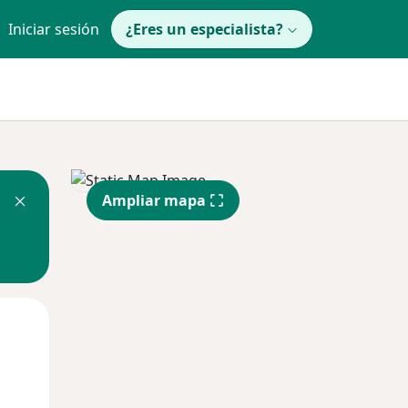
Iniciar sesión
¿Eres un especialista?
Ampliar mapa
Mié
Jue
Vie
12 Ago
13 Ago
14 Ago