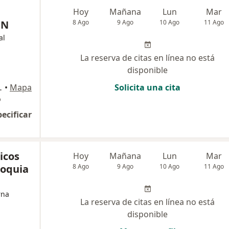
Hoy
Mañana
Lun
Mar
ÓN
8 Ago
9 Ago
10 Ago
11 Ago
al
La reserva de citas en línea no está
disponible
ande Km 2,3, Rionegro
•
Mapa
Solicita una cita
o
pecificar
icos
Hoy
Mañana
Lun
Mar
ioquia
8 Ago
9 Ago
10 Ago
11 Ago
rna
La reserva de citas en línea no está
disponible