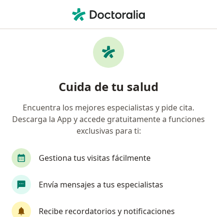
Men
Nutrición En Trastornos De La Conducta Alimentaria • Bogotá, Cundinamarca
Filtros
• 1
Mapa
Especialistas en Nutrición en trastornos de
Cuida de tu salud
la conducta alimentaria Bogotá
Encuentra los mejores especialistas y pide cita.
Descarga la App y accede gratuitamente a funciones
¿Qué especialidad estás buscando?
exclusivas para ti:
Nutricionista
Gestiona tus visitas fácilmente
Envía mensajes a tus especialistas
Recibe recordatorios y notificaciones