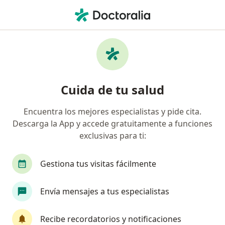
Men
Compañía De Medicina Prepagada Colsanitas S A • Bogotá, Cundinamarca
Búsquedas relacionadas
Especialistas de Compañía De Medicina
Prepagada Colsanitas S.A.
Cuida de tu salud
Ginecólogos de Compañía De Medicina Prepagada
Colsanitas S.A. en Bogotá
Encuentra los mejores especialistas y pide cita.
Pediatras de Compañía De Medicina Prepagada
Descarga la App y accede gratuitamente a funciones
Colsanitas S.A. en Bogotá
exclusivas para ti:
Internistas de Compañía De Medicina Prepagada
Gestiona tus visitas fácilmente
Colsanitas S.A. en Bogotá
Ortopedistas y traumatólogos de Compañía De
Envía mensajes a tus especialistas
Medicina Prepagada Colsanitas S.A. en Bogotá
Oftalmólogos de Compañía De Medicina
Recibe recordatorios y notificaciones