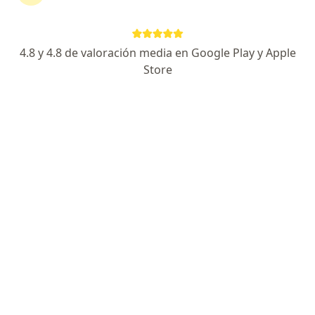
Prepagada Colsanitas S.A. en Bogotá
Ver más (15)
Más en esta categoría: Especialistas de Com
4.8 y 4.8 de valoración media en Google Play y Apple
Store
Página De Inicio
Bogotá
Compañía De Medicina Prepagada Colsanitas S.a.