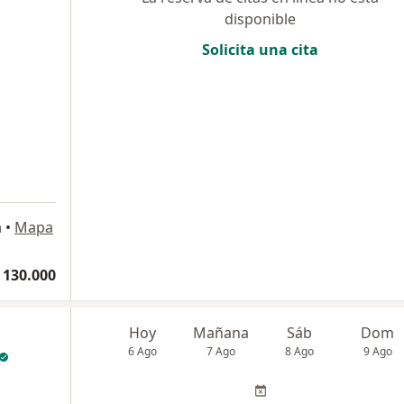
disponible
Solicita una cita
a
•
Mapa
 130.000
Hoy
Mañana
Sáb
Dom
6 Ago
7 Ago
8 Ago
9 Ago