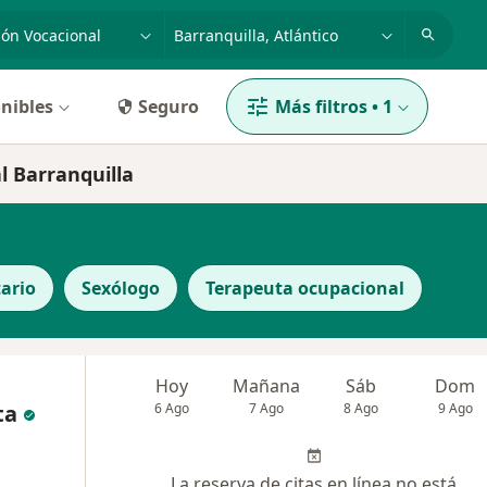
dad, enfermedad o nombre
p. ej. Bogotá
nibles
Seguro
Más filtros
•
1
l Barranquilla
ario
Sexólogo
Terapeuta ocupacional
Hoy
Mañana
Sáb
Dom
ta
6 Ago
7 Ago
8 Ago
9 Ago
La reserva de citas en línea no está