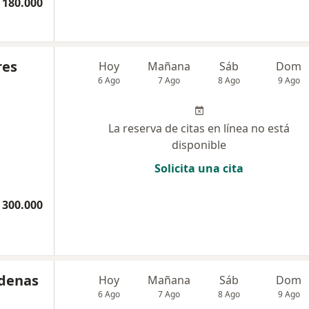
 180.000
res
Hoy
Mañana
Sáb
Dom
6 Ago
7 Ago
8 Ago
9 Ago
La reserva de citas en línea no está
disponible
Solicita una cita
 300.000
rdenas
Hoy
Mañana
Sáb
Dom
6 Ago
7 Ago
8 Ago
9 Ago