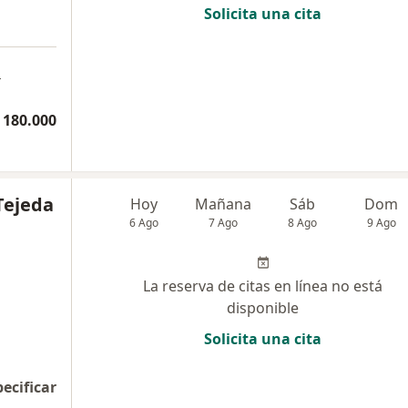
Solicita una cita
a
 180.000
Tejeda
Hoy
Mañana
Sáb
Dom
6 Ago
7 Ago
8 Ago
9 Ago
La reserva de citas en línea no está
disponible
Solicita una cita
pecificar