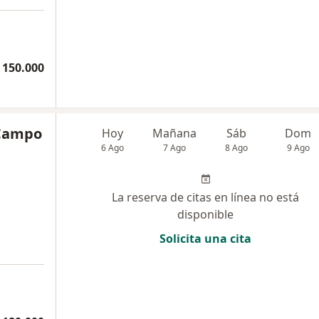
 150.000
 Campo
Hoy
Mañana
Sáb
Dom
6 Ago
7 Ago
8 Ago
9 Ago
La reserva de citas en línea no está
disponible
Solicita una cita
a