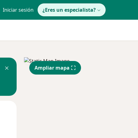
Iniciar sesión
¿Eres un especialista?
Ampliar mapa
Lun
Mar
Mié
10 Ago
11 Ago
12 Ago