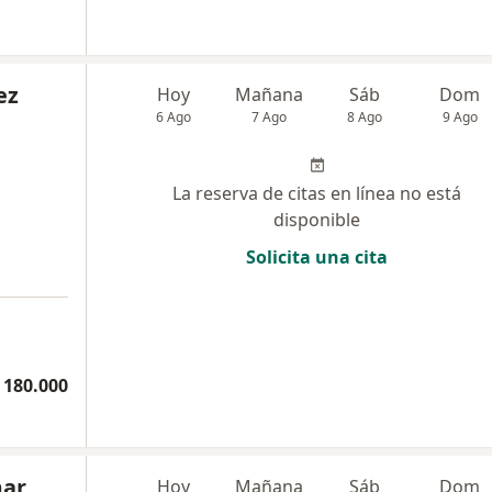
ez
Hoy
Mañana
Sáb
Dom
6 Ago
7 Ago
8 Ago
9 Ago
La reserva de citas en línea no está
disponible
Solicita una cita
 180.000
mar
Hoy
Mañana
Sáb
Dom