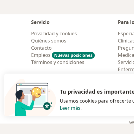
Servicio
Para l
Privacidad y cookies
Especia
Quiénes somos
Clínica
Contacto
Pregun
Empleos
Medic
Nuevas posiciones
Términos y condiciones
Servici
Enfer
Pregun
Aplicac
Tu privacidad es important
Usamos cookies para ofrecerte u
Leer más
.
se abre en una n
se abre 
s
Polska
,
Türkiye
,
España
,
ww