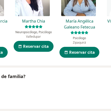
rcia
Martha Chia
María Angélica
V
Galeano Fetecua
Neuropsicólogo, Psicólogo
Valledupar
Psicólogo
Zipaquirá
Reservar cita
ta
Reservar cita
 de familia?