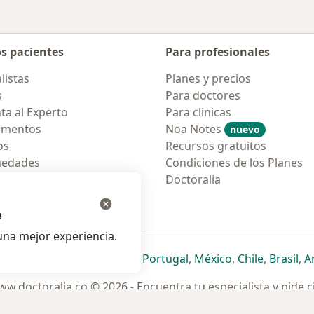
os pacientes
Para profesionales
listas
Planes y precios
s
Para doctores
ta al Experto
Para clinicas
amentos
Noa Notes
nuevo
os
Recursos gratuitos
medades
Condiciones de los Planes
tas Frecuentes
Doctoralia
ión para móvil
e
na mejor experiencia.
ueva pestaña
en una nueva pestaña
e abre en una nueva pestaña
se abre en una nueva pestaña
se abre en una nueva pestaña
se abre en una nueva pestaña
se abre en una nueva p
se abre en una
se abre e
se
Italia
,
Deutschland
,
Česko
,
Portugal
,
México
,
Chile
,
Brasil
,
A
w.doctoralia.co © 2026 - Encuentra tu especialista y pide c