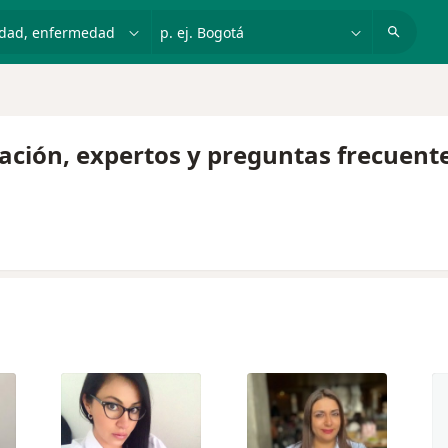
dad, enfermedad o nombre
p. ej. Bogotá
mación, expertos y preguntas frecuent