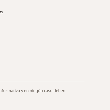
os
ía: Especialistas más solicitados
informativo y en ningún caso deben