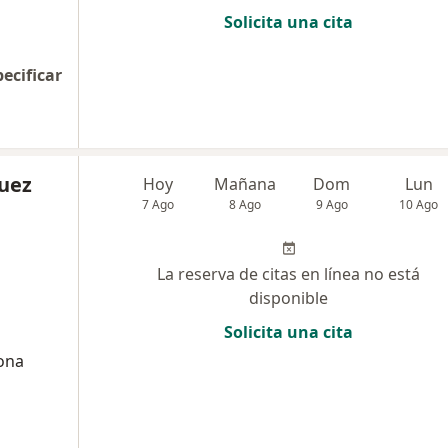
Solicita una cita
pecificar
uez
Hoy
Mañana
Dom
Lun
7 Ago
8 Ago
9 Ago
10 Ago
La reserva de citas en línea no está
disponible
Solicita una cita
lona