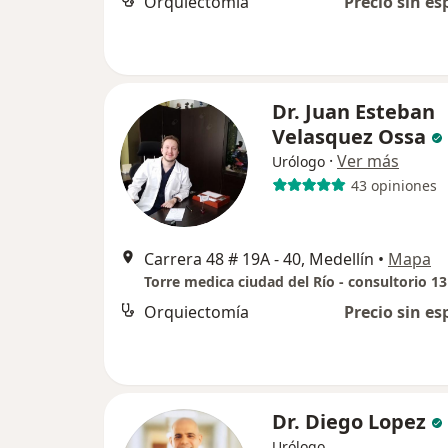
Orquiectomía
Precio sin es
Dr. Juan Esteban
Velasquez Ossa
·
Ver más
Urólogo
43 opiniones
Carrera 48 # 19A - 40, Medellín
•
Mapa
Torre medica ciudad del Río - consultorio 1
Orquiectomía
Precio sin es
Dr. Diego Lopez
Urólogo