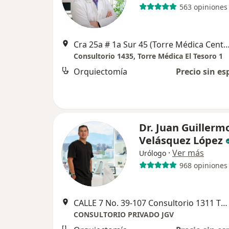
563 opiniones
Cra 25a # 1a Sur 45 (Torre Médica Centro comercial El tesoro 1, consultorio 1
Consultorio 1435, Torre Médica El Tesoro 1
Orquiectomía
Precio sin es
Dr. Juan Guillerm
Velásquez López
·
Ver más
Urólogo
968 opiniones
CALLE 7 No. 39-107 Consultorio 1311 TORRE MEDICAL Diagonal de la entrada principal de la Clinica Medellin del Poblado, ENSEGUIDA de la Torre Intermedica., Medellín
CONSULTORIO PRIVADO JGV