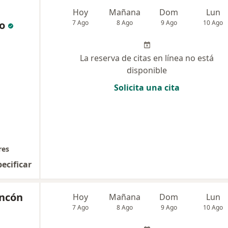
Hoy
Mañana
Dom
Lun
o
7 Ago
8 Ago
9 Ago
10 Ago
La reserva de citas en línea no está
disponible
Solicita una cita
res
pecificar
incón
Hoy
Mañana
Dom
Lun
7 Ago
8 Ago
9 Ago
10 Ago