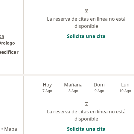
La reserva de citas en línea no está
disponible
pa
Solicita una cita
Urologo
pecificar
Hoy
Mañana
Dom
Lun
7 Ago
8 Ago
9 Ago
10 Ago
La reserva de citas en línea no está
disponible
•
Mapa
Solicita una cita