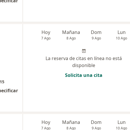
pecificar
Hoy
Mañana
Dom
Lun
7 Ago
8 Ago
9 Ago
10 Ago
La reserva de citas en línea no está
disponible
Solicita una cita
315
pecificar
Hoy
Mañana
Dom
Lun
7 Ago
8 Ago
9 Ago
10 Ago