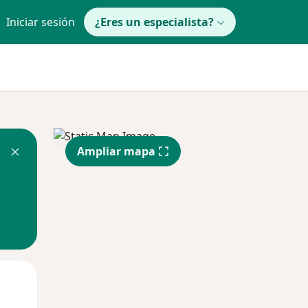
Iniciar sesión
¿Eres un especialista?
Ampliar mapa
Mar
Mié
Jue
11 Ago
12 Ago
13 Ago