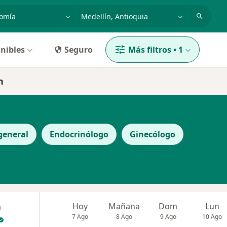
dad, enfermedad o nombre
p. ej. Bogotá
nibles
Seguro
Más filtros
•
1
n
general
Endocrinólogo
Ginecólogo
a
Hoy
Mañana
Dom
Lun
7 Ago
8 Ago
9 Ago
10 Ago