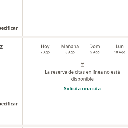
pecificar
z
Hoy
Mañana
Dom
Lun
7 Ago
8 Ago
9 Ago
10 Ago
La reserva de citas en línea no está
disponible
Solicita una cita
pecificar