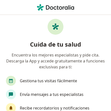
Men
Prostatectomia Radical Por Laparoscopia • Medellín, Antioquia
Filtros
• 1
Seguro
Mapa
Especialistas en Prostatectomia radical por
Cuida de tu salud
laparoscopia Medellín
Encuentra los mejores especialistas y pide cita.
Descarga la App y accede gratuitamente a funciones
¿Qué especialidad estás buscando?
exclusivas para ti:
Urólogo
Gestiona tus visitas fácilmente
Envía mensajes a tus especialistas
Recibe recordatorios y notificaciones