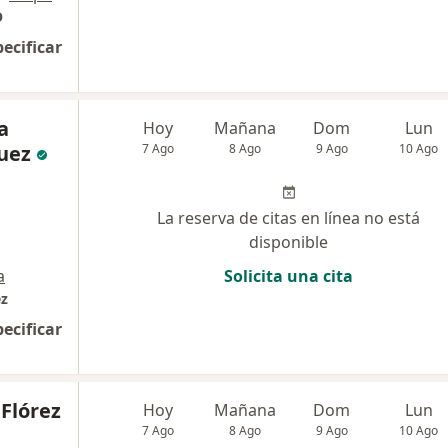
O
pecificar
a
Hoy
Mañana
Dom
Lun
uez
7 Ago
8 Ago
9 Ago
10 Ago
La reserva de citas en línea no está
disponible
a
Solicita una cita
ez
pecificar
Flórez
Hoy
Mañana
Dom
Lun
7 Ago
8 Ago
9 Ago
10 Ago