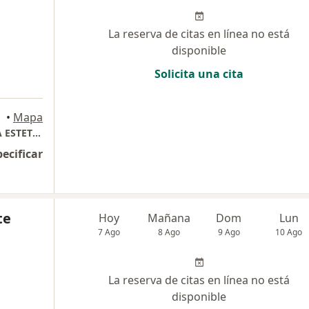
La reserva de citas en línea no está
disponible
Solicita una cita
•
Mapa
DR ALBEIRO GARCIA VARELA ODONTOLOGIA ESTETICA AVANZADA
pecificar
te
Hoy
Mañana
Dom
Lun
7 Ago
8 Ago
9 Ago
10 Ago
La reserva de citas en línea no está
disponible