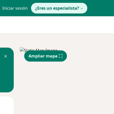
Iniciar sesión
¿Eres un especialista?
Ampliar mapa
Mar
Mié
Jue
11 Ago
12 Ago
13 Ago