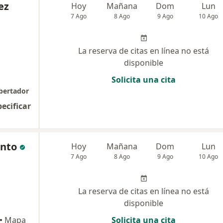
ez
Hoy
Mañana
Dom
Lun
7 Ago
8 Ago
9 Ago
10 Ago
La reserva de citas en línea no está
disponible
Solicita una cita
ibertador
pecificar
ento
Hoy
Mañana
Dom
Lun
7 Ago
8 Ago
9 Ago
10 Ago
La reserva de citas en línea no está
disponible
•
Mapa
Solicita una cita