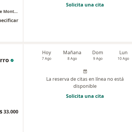
Solicita una cita
Consultorio Odontologico Dra Sandra Duarte Montes
pecificar
Hoy
Mañana
Dom
Lun
rro
7 Ago
8 Ago
9 Ago
10 Ago
La reserva de citas en línea no está
disponible
Solicita una cita
$ 33.000