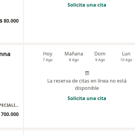
Solicita una cita
$ 80.000
anna
Hoy
Mañana
Dom
Lun
7 Ago
8 Ago
9 Ago
10 Ago
La reserva de citas en línea no está
disponible
Solicita una cita
CYNTIA CASTRO URBINA ODONTOLOGIA ESPECIALIZADA
 700.000