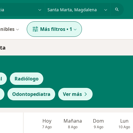
dad, enfermedad o nombre
p. ej. Bogotá
nibles
Más filtros
•
1
rta
l
Radiólogo
Odontopediatra
Ver más
Hoy
Mañana
Dom
Lun
7 Ago
8 Ago
9 Ago
10 Ago