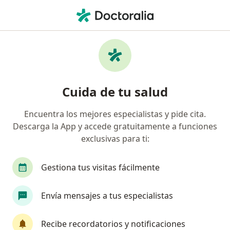
Men
¿Qué estás buscando?
Página De Inicio
Servicios
Implantes Cigomáticos
Implantes cigomáticos -
Cuida de tu salud
Información, expertos y
preguntas frecuentes
Encuentra los mejores especialistas y pide cita.
Descarga la App y accede gratuitamente a funciones
exclusivas para ti:
Gestiona tus visitas fácilmente
Información
Envía mensajes a tus especialistas
Expertos en implantes cigomáticos
Recibe recordatorios y notificaciones