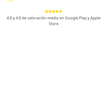
José Iván Ochoa Escobar
4.8 y 4.8 de valoración media en Google Play y Apple
Cirujano maxilofacial, Médico general, Odontólogo
Store
Medellín
Reservar cita
Sandra Nieto González
Cirujano maxilofacial
Bogotá
Reservar cita
Karen Fandiño Avila
Cirujano maxilofacial, Odontólogo
Bogotá
Reservar cita