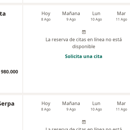
sta
Hoy
Mañana
Lun
Mar
8 Ago
9 Ago
10 Ago
11 Ago
La reserva de citas en línea no está
disponible
Solicita una cita
 980.000
 Serpa
Hoy
Mañana
Lun
Mar
8 Ago
9 Ago
10 Ago
11 Ago
La reserva de citas en línea no está