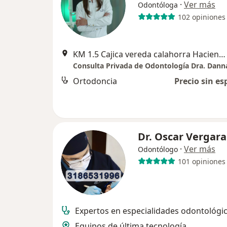
·
Ver más
Odontóloga
102 opiniones
KM 1.5 Cajica vereda calahorra Hacienda Bolonia centro empresarial Nou 441, Cajicá
Consulta Privada de Odontología Dra. Dann
Ortodoncia
Precio sin es
Dr. Oscar Vergara
·
Ver más
Odontólogo
101 opiniones
Expertos en especialidades odontológi
Equipos de última tecnología