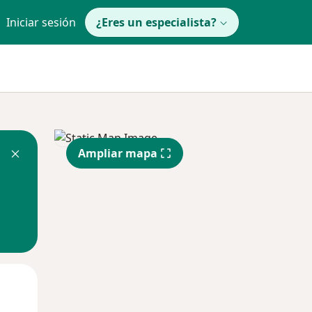
Iniciar sesión
¿Eres un especialista?
Ampliar mapa
Mié
Jue
Vie
12 Ago
13 Ago
14 Ago