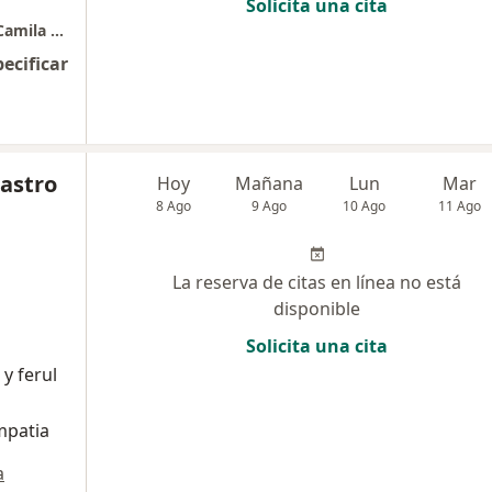
Solicita una cita
Cirugia Oral y Maxilofacial - Diana Bernal & Camila Arteaga
pecificar
Castro
Hoy
Mañana
Lun
Mar
8 Ago
9 Ago
10 Ago
11 Ago
La reserva de citas en línea no está
disponible
Solicita una cita
y ferul
mpatia
a