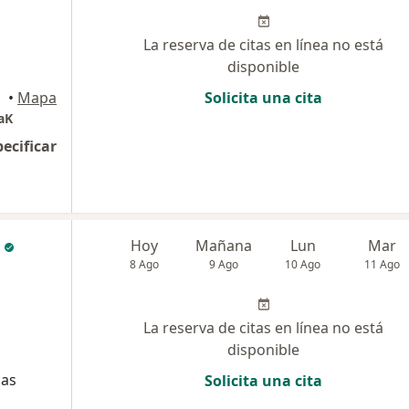
La reserva de citas en línea no está
disponible
•
Mapa
Solicita una cita
aK
pecificar
Hoy
Mañana
Lun
Mar
8 Ago
9 Ago
10 Ago
11 Ago
La reserva de citas en línea no está
disponible
cas
Solicita una cita