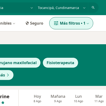
dad, enfermedad o nombre
p. ej. Bogotá
nibles
Seguro
Más filtros
•
1
rujano maxilofacial
Fisioterapeuta
más
rine
Hoy
Mañana
Lun
Mar
o
8 Ago
9 Ago
10 Ago
11 Ago