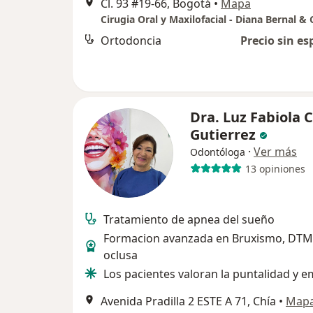
Cl. 93 #19-66, Bogotá
•
Mapa
Ortodoncia
Precio sin es
Dra. Luz Fabiola 
Gutierrez
·
Ver más
Odontóloga
13 opiniones
Tratamiento de apnea del sueño
Formacion avanzada en Bruxismo, DTM 
oclusa
Los pacientes valoran la puntalidad y e
Avenida Pradilla 2 ESTE A 71, Chía
•
Map