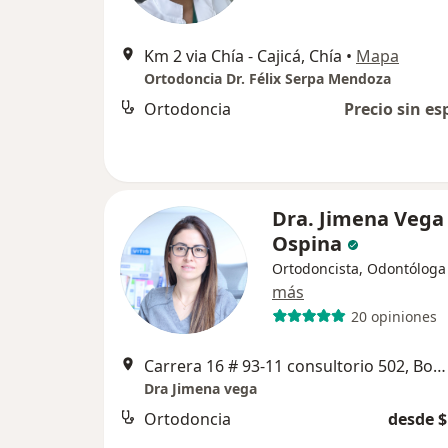
Km 2 via Chía - Cajicá, Chía
•
Mapa
Ortodoncia Dr. Félix Serpa Mendoza
Ortodoncia
Precio sin es
Dra. Jimena Vega
Ospina
Ortodoncista, Odontóloga
más
20 opiniones
Carrera 16 # 93-11 consultorio 502, Bogotá
Dra Jimena vega
Ortodoncia
desde $