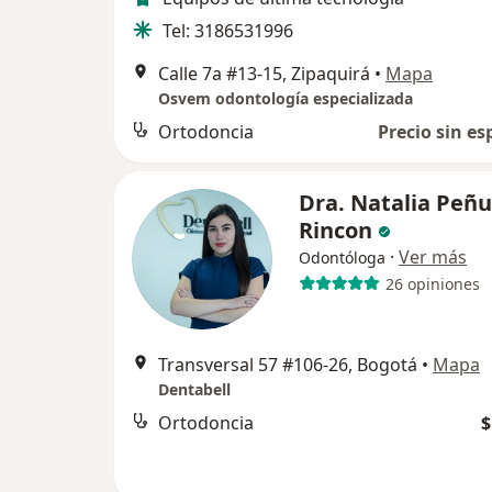
Tel: 3186531996
Calle 7a #13-15, Zipaquirá
•
Mapa
Osvem odontología especializada
Ortodoncia
Precio sin es
Dra. Natalia Peñu
Rincon
·
Ver más
Odontóloga
26 opiniones
Transversal 57 #106-26, Bogotá
•
Mapa
Dentabell
Ortodoncia
$