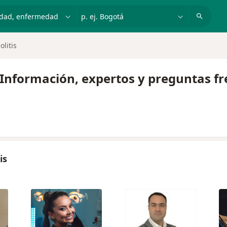
dad, enfermedad o nombre
p. ej. Bogotá
litis
- Información, expertos y preguntas f
is