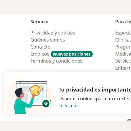
Servicio
Para l
Privacidad y cookies
Especia
Quiénes somos
Clínica
Contacto
Pregun
Empleos
Medic
Nuevas posiciones
Términos y condiciones
Servici
Enfer
Pregun
Aplicac
Tu privacidad es important
Usamos cookies para ofrecerte u
Leer más
.
se abre en una n
se abre 
s
Polska
,
Türkiye
,
España
,
ww