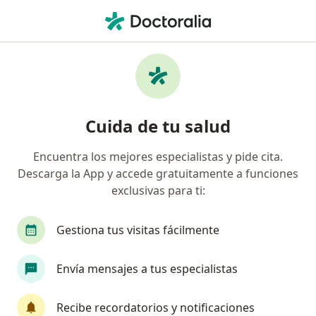
Men
Ortodoncia • Tunja, Boyacá
Filtros
• 1
Seguro
Mapa
Especialistas en Ortodoncia Tunja
Cuida de tu salud
Encuentra los mejores especialistas y pide cita.
¿Qué especialidad estás buscando?
Descarga la App y accede gratuitamente a funciones
Odontólogo
Cirujano maxilofacial
Ortodo
exclusivas para ti:
Gestiona tus visitas fácilmente
Envía mensajes a tus especialistas
Recibe recordatorios y notificaciones