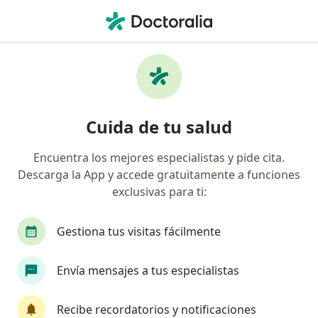
Men
Periodoncia • Medellín, Antioquia
Filtros
• 1
Seguro
Mapa
Especialistas en Periodoncia Medellín
Cuida de tu salud
Encuentra los mejores especialistas y pide cita.
¿Qué especialidad estás buscando?
Descarga la App y accede gratuitamente a funciones
Odontólogo
Cirujano maxilofacial
Especi
exclusivas para ti:
Gestiona tus visitas fácilmente
Envía mensajes a tus especialistas
Recibe recordatorios y notificaciones