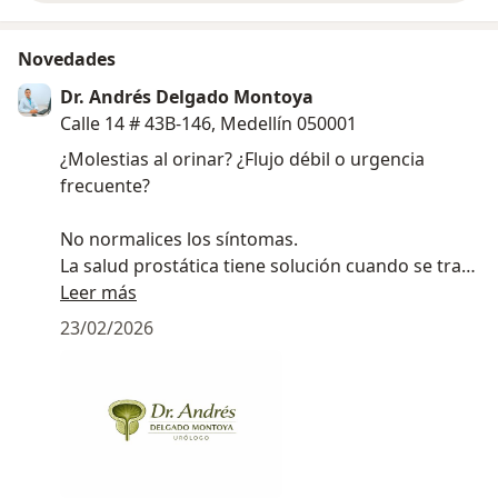
Novedades
Dr. Andrés Delgado Montoya
Calle 14 # 43B-146, Medellín 050001
¿Molestias al orinar? ¿Flujo débil o urgencia
frecuente?
No normalices los síntomas.
La salud prostática tiene solución cuando se trata
a tiempo.
Leer más
23/02/2026
Contamos con tecnología láser de holmium, una
de las técnicas más avanzadas para el
tratamiento de la próstata, con excelentes
resultados y recuperación rápida.
Agenda tu valoración o comunícate al whatsapp y