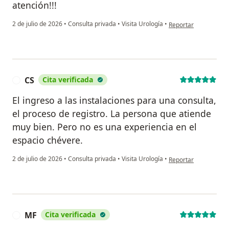
atención!!!
en opinión del usuari
2 de julio de 2026
•
Consulta privada
•
Visita Urología
•
Reportar
CS
Cita verificada
C
El ingreso a las instalaciones para una consulta,
el proceso de registro. La persona que atiende
muy bien. Pero no es una experiencia en el
espacio chévere.
en opinión del usuari
2 de julio de 2026
•
Consulta privada
•
Visita Urología
•
Reportar
MF
Cita verificada
M