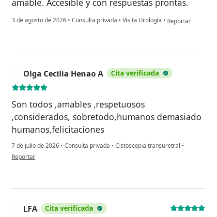
amable. Accesible y con respuestas prontas.
en opinión del usu
3 de agosto de 2026
•
Consulta privada
•
Visita Urología
•
Reportar
Olga Cecilia Henao A
Cita verificada
O
Son todos ,amables ,respetuosos
,considerados, sobretodo,humanos demasiado
humanos,felicitaciones
7 de julio de 2026
•
Consulta privada
•
Cistoscopia transuretral
•
en opinión del usuario Olga Cecilia Henao A
Reportar
LFA
Cita verificada
L