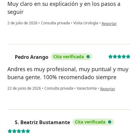
Muy claro en su explicación y en los pasos a
seguir
en opinión del usuar
2 de julio de 2026
•
Consulta privada
•
Visita Urología
•
Reportar
Pedro Arango
Cita verificada
P
Andres es muy profesional, muy puntual y muy
buena gente. 100% recomendado siempre
en opinión del usuari
22 de junio de 2026
•
Consulta privada
•
Vasectomía
•
Reportar
S. Beatriz Bustamante
Cita verificada
S