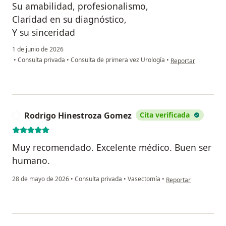
Su amabilidad, profesionalismo,
Claridad en su diagnóstico,
Y su sinceridad
1 de junio de 2026
en opinión del usua
•
Consulta privada
•
Consulta de primera vez Urología
•
Reportar
Rodrigo Hinestroza Gomez
Cita verificada
R
Muy recomendado. Excelente médico. Buen ser
humano.
en opinión del usuar
28 de mayo de 2026
•
Consulta privada
•
Vasectomía
•
Reportar