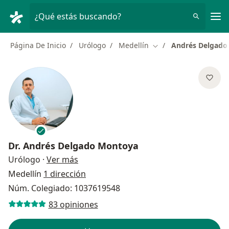
Men
¿Qué estás buscando?
Página De Inicio
Urólogo
Medellín
Andrés Delgado
Cambiar de ciudad
Dr.
Andrés Delgado Montoya
sobre las especializaciones
Urólogo
·
Ver más
Medellín
1 dirección
Núm. Colegiado: 1037619548
83 opiniones