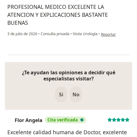
PROFESIONAL MEDICO EXCELENTE LA
ATENCION Y EXPLICACIONES BASTANTE
BUENAS
en opinión del usuari
3 de julio de 2026
•
Consulta privada
•
Visita Urología
•
Reportar
¿Te ayudan las opiniones a decidir qué
especialistas visitar?
Si
No
Flor Angela
Cita verificada
F
Excelente calidad humana de Doctor, excelente