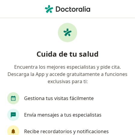
Men
Provocación Nasal Con Alérgeno • Pereira, Risaralda
Filtros
• 1
Seguro
Mapa
Especialistas en Provocación nasal con
Cuida de tu salud
alérgeno Pereira
Encuentra los mejores especialistas y pide cita.
Descarga la App y accede gratuitamente a funciones
¿Qué especialidad estás buscando?
exclusivas para ti:
Alergólogo
Gestiona tus visitas fácilmente
Envía mensajes a tus especialistas
Recibe recordatorios y notificaciones