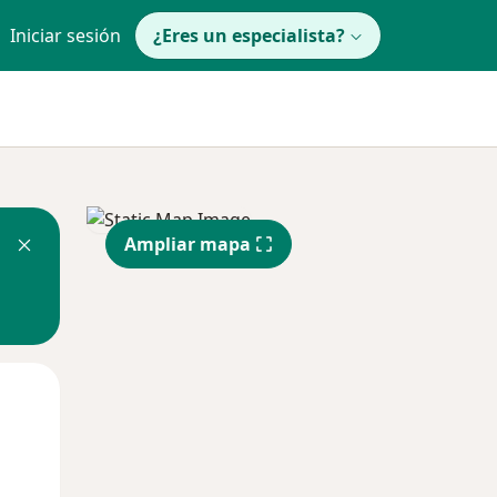
Iniciar sesión
¿Eres un especialista?
Ampliar mapa
Mar
Mié
Jue
11 Ago
12 Ago
13 Ago