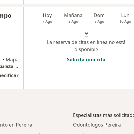
ampo
Hoy
Mañana
Dom
Lun
7 Ago
8 Ago
9 Ago
10 Ago
La reserva de citas en línea no está
disponible
•
Mapa
Solicita una cita
Consulta de Primera vez o control con especialista el alergología
pecificar
Especialistas más solicitad
nto en Pereira
Odontólogos Pereira