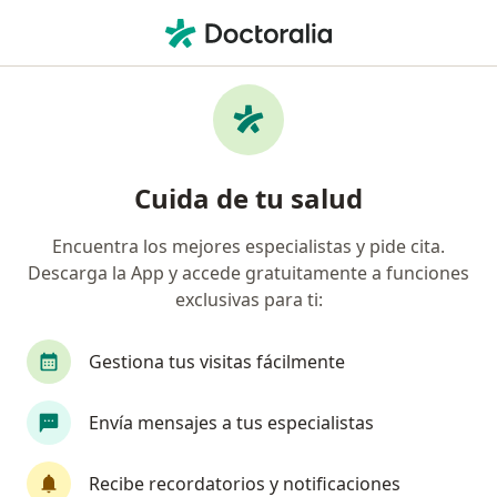
Men
Tomografía Óptica Coherente Oct • Barranquilla, Atlántico
Filtros
• 1
Seguro
Mapa
Especialistas en Tomografía óptica
Cuida de tu salud
coherente (OCT) Barranquilla
Encuentra los mejores especialistas y pide cita.
Descarga la App y accede gratuitamente a funciones
¿Qué especialidad estás buscando?
exclusivas para ti:
Oftalmólogo
Gestiona tus visitas fácilmente
Envía mensajes a tus especialistas
Recibe recordatorios y notificaciones