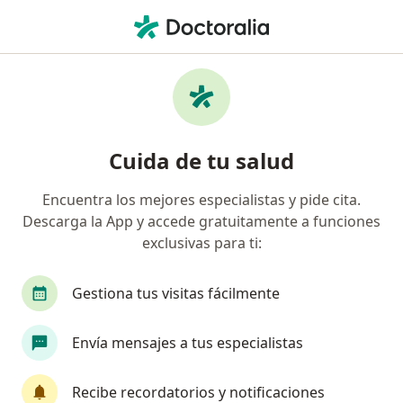
Men
Cirugía De Chalazión • Barranquilla, Atlántico
Filtros
• 1
Seguro
Mapa
Especialistas en Cirugía de chalazión
Cuida de tu salud
Barranquilla
Encuentra los mejores especialistas y pide cita.
Descarga la App y accede gratuitamente a funciones
¿Qué especialidad estás buscando?
exclusivas para ti:
Oftalmólogo
Gestiona tus visitas fácilmente
Envía mensajes a tus especialistas
Recibe recordatorios y notificaciones