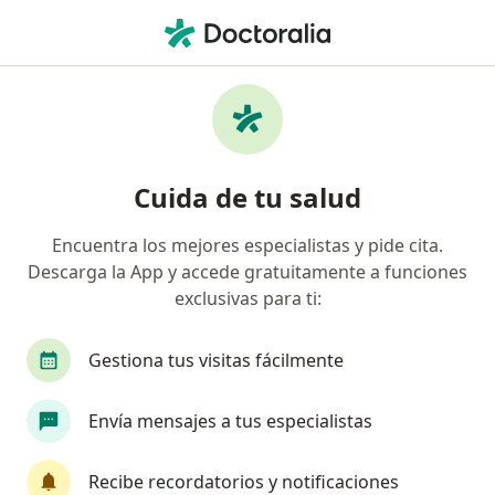
Men
Cirugía De Pterigion • Barranquilla, Atlántico
Filtros
• 1
Seguro
Mapa
Especialistas en Cirugía de Pterigion
Cuida de tu salud
Barranquilla
Encuentra los mejores especialistas y pide cita.
Descarga la App y accede gratuitamente a funciones
¿Qué especialidad estás buscando?
exclusivas para ti:
Oftalmólogo
Gestiona tus visitas fácilmente
Envía mensajes a tus especialistas
Recibe recordatorios y notificaciones