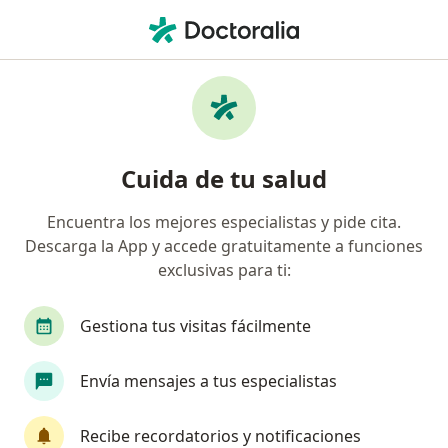
Men
Visita Domiciliaria Pediatría • Ibagué, Tolima
Filtros
• 1
Seguro
Mapa
Especialistas en Visita domiciliaria Pediatría
Cuida de tu salud
Ibagué
Encuentra los mejores especialistas y pide cita.
Descarga la App y accede gratuitamente a funciones
¿Qué especialidad estás buscando?
exclusivas para ti:
Pediatra
Infectólogo
Cirujano general
Gestiona tus visitas fácilmente
Envía mensajes a tus especialistas
Recibe recordatorios y notificaciones