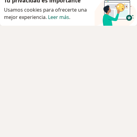
Tu privacidad es importante
Usamos cookies para ofrecerte una
mejor experiencia.
Leer más
.
Servicio
Privacidad y cookies
Quiénes somos
Contacto
Empleos
Nuevas posiciones
Términos y condiciones
Para los pacientes
Especialistas
Clínicas
Pregunta al Experto
Medicamentos
Servicios
Enfermedades