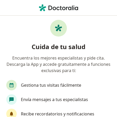
Men
Peeling O Quimioexfoliación • Medellín, Antioquia
Filtros
• 1
Seguro
Mapa
Especialistas en Peeling o quimioexfoliación
Cuida de tu salud
Medellín
Encuentra los mejores especialistas y pide cita.
Descarga la App y accede gratuitamente a funciones
¿Qué especialidad estás buscando?
exclusivas para ti:
Médico estético
Dermatólogo
Médico gen
Gestiona tus visitas fácilmente
Envía mensajes a tus especialistas
Recibe recordatorios y notificaciones