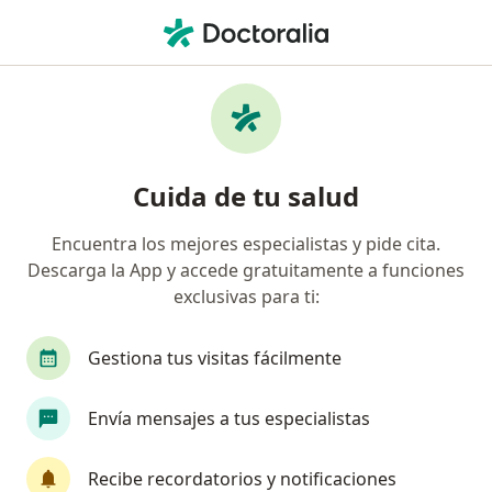
Men
Visita Odontología • Usaquen, Cundinamarca
Filtros
• 1
Seguro
Mapa
Especialistas en Visita Odontología Usaquen
Cuida de tu salud
Encuentra los mejores especialistas y pide cita.
¿Qué especialidad estás buscando?
Descarga la App y accede gratuitamente a funciones
Odontólogo
Ortodoncista
Cirujano maxil
exclusivas para ti:
Gestiona tus visitas fácilmente
Envía mensajes a tus especialistas
Recibe recordatorios y notificaciones