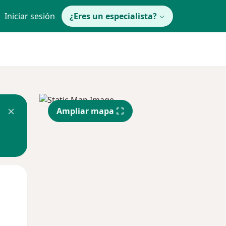
Iniciar sesión
¿Eres un especialista?
Ampliar mapa
Lun
Mar
Mié
10 Ago
11 Ago
12 Ago