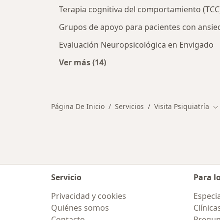
Terapia cognitiva del comportamiento (TCC
Grupos de apoyo para pacientes con ansie
Evaluación Neuropsicológica en Envigado
Ver más (14)
Más en esta categoría: Otros servi
Página De Inicio
Servicios
Visita Psiquiatría
Ca
Servicio
Para l
Privacidad y cookies
Especia
Quiénes somos
Clínica
Contacto
Pregun