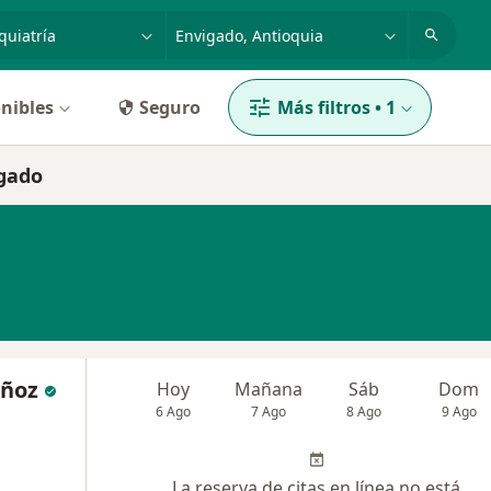
dad, enfermedad o nombre
p. ej. Bogotá
nibles
Seguro
Más filtros
•
1
igado
uñoz
Hoy
Mañana
Sáb
Dom
6 Ago
7 Ago
8 Ago
9 Ago
La reserva de citas en línea no está