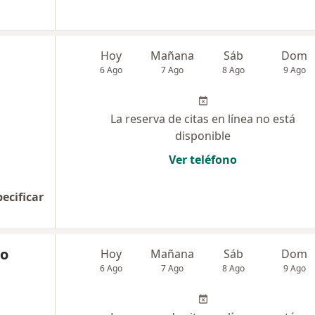
Hoy
Mañana
Sáb
Dom
6 Ago
7 Ago
8 Ago
9 Ago
La reserva de citas en línea no está
disponible
Ver teléfono
pecificar
do
Hoy
Mañana
Sáb
Dom
6 Ago
7 Ago
8 Ago
9 Ago