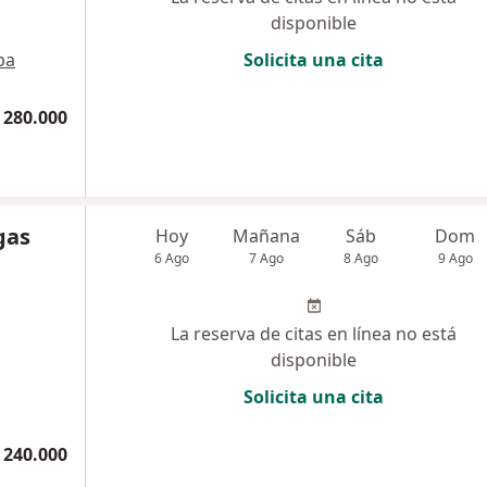
disponible
pa
Solicita una cita
 280.000
gas
Hoy
Mañana
Sáb
Dom
6 Ago
7 Ago
8 Ago
9 Ago
La reserva de citas en línea no está
disponible
Solicita una cita
 240.000