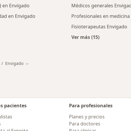
) en Envigado
Médicos generales Enviga
dad en Envigado
Profesionales en medicin
Fisioterapeutas Envigado
Ver más (15)
cios en Envigado
Más en esta categor
Envigado
mbiar de ciudad
Cambiar de ciudad
os pacientes
Para profesionales
listas
Planes y precios
s
Para doctores
ta al Experto
Para clinicas