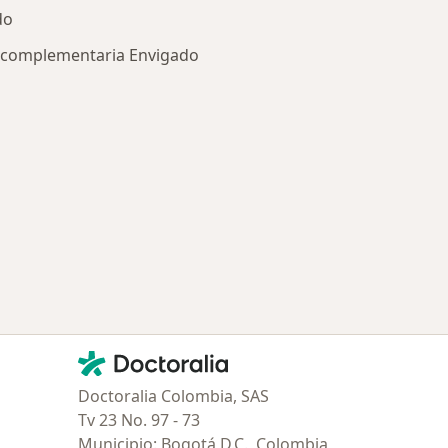
do
a complementaria Envigado
ía: Especialistas más solicitados
Contacto
Doctoralia - Página de inicio
Doctoralia Colombia, SAS
Tv 23 No. 97 - 73
Municipio: Bogotá D.C., Colombia