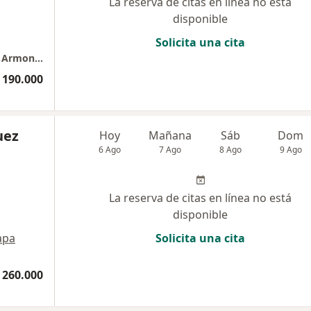
La reserva de citas en línea no está
disponible
Solicita una cita
Consulta en Línea (videollamada) Envigado. Armonía y Salud Mental.
 190.000
uez
Hoy
Mañana
Sáb
Dom
6 Ago
7 Ago
8 Ago
9 Ago
La reserva de citas en línea no está
disponible
apa
Solicita una cita
 260.000