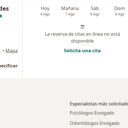
des
Hoy
Mañana
Sáb
Dom
6 Ago
7 Ago
8 Ago
9 Ago
La reserva de citas en línea no está
disponible
 Plaza, Medellín
•
Mapa
Solicita una cita
pecificar
Especialistas más solicitad
Psicólogos Envigado
Odontólogos Envigado