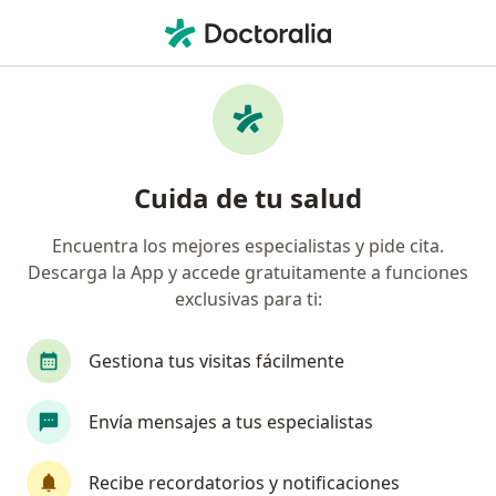
Men
Visitas Sucesivas Neurología • Pereira, Risaralda
Filtros
• 1
Seguro
Mapa
Especialistas en Visitas sucesivas
Cuida de tu salud
Neurología Pereira
Encuentra los mejores especialistas y pide cita.
Descarga la App y accede gratuitamente a funciones
¿Qué especialidad estás buscando?
exclusivas para ti:
Neurólogo
Anestesiólogo
Neurocirujano
Gestiona tus visitas fácilmente
Envía mensajes a tus especialistas
Recibe recordatorios y notificaciones