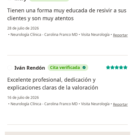
Tienen una forma muy educada de resivir a sus
clientes y son muy atentos
28 de julio de 2026
en opinión d
•
Neurología Clínica - Carolina Franco MD
•
Visita Neurología
•
Reportar
Iván Rendón
Cita verificada
I
Excelente profesional, dedicación y
explicaciones claras de la valoración
16 de julio de 2026
en opinión d
•
Neurología Clínica - Carolina Franco MD
•
Visita Neurología
•
Reportar