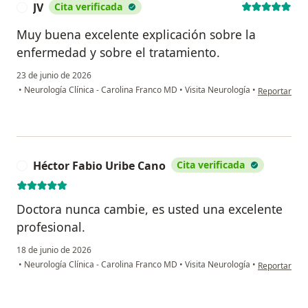
JV
Cita verificada
J
Muy buena excelente explicación sobre la
enfermedad y sobre el tratamiento.
23 de junio de 2026
en opinión de
•
Neurología Clínica - Carolina Franco MD
•
Visita Neurología
•
Reportar
Héctor Fabio Uribe Cano
Cita verificada
H
Doctora nunca cambie, es usted una excelente
profesional.
18 de junio de 2026
en opinión d
•
Neurología Clínica - Carolina Franco MD
•
Visita Neurología
•
Reportar