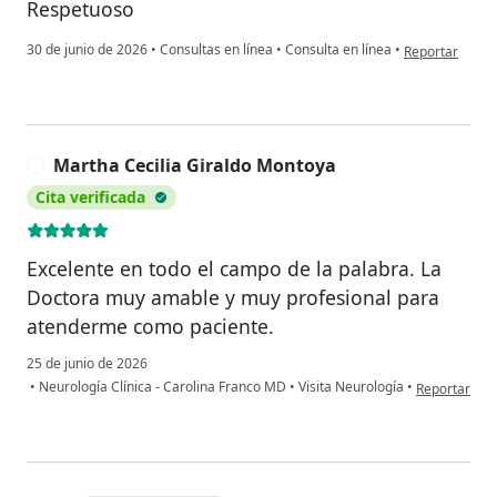
Respetuoso
en opinión del
30 de junio de 2026
•
Consultas en línea
•
Consulta en línea
•
Reportar
Martha Cecilia Giraldo Montoya
M
Cita verificada
Excelente en todo el campo de la palabra. La
Doctora muy amable y muy profesional para
atenderme como paciente.
25 de junio de 2026
en opinión d
•
Neurología Clínica - Carolina Franco MD
•
Visita Neurología
•
Reportar