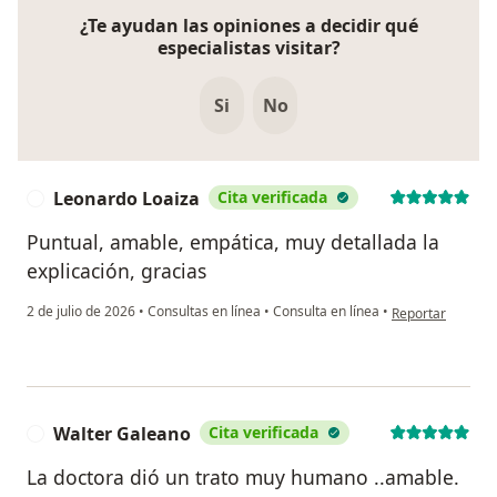
¿Te ayudan las opiniones a decidir qué
especialistas visitar?
Si
No
Leonardo Loaiza
Cita verificada
L
Puntual, amable, empática, muy detallada la
explicación, gracias
en opinión del u
2 de julio de 2026
•
Consultas en línea
•
Consulta en línea
•
Reportar
Walter Galeano
Cita verificada
W
La doctora dió un trato muy humano ..amable.