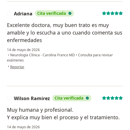
Adriana
Cita verificada
A
Excelente doctora, muy buen trato es muy
amable y lo escucha a uno cuando comenta sus
enfermedades
14 de mayo de 2026
•
Neurología Clínica - Carolina Franco MD
•
Consulta para revisar
exámenes
en opinión del usuario Adriana
•
Reportar
Wilson Ramirez
Cita verificada
W
Muy humana y profesional.
Y explica muy bien el proceso y el tratamiento.
14 de mayo de 2026