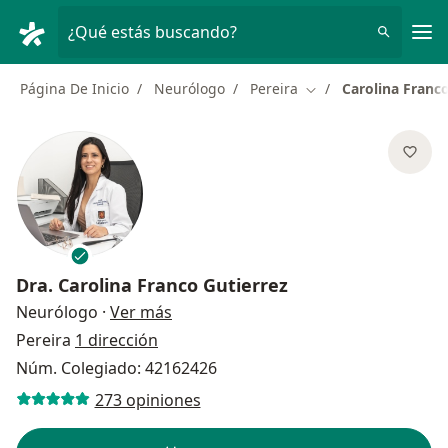
Men
¿Qué estás buscando?
Página De Inicio
Neurólogo
Pereira
Carolina Franco
Cambiar de ciudad
Dra.
Carolina Franco Gutierrez
sobre las especializaciones
Neurólogo
·
Ver más
Pereira
1 dirección
Núm. Colegiado: 42162426
273 opiniones