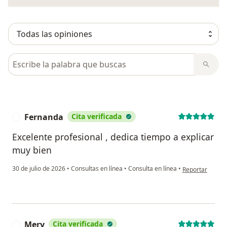
Busca en opiniones
Fernanda
Cita verificada
F
Excelente profesional , dedica tiempo a explicar
muy bien
en opinión del 
30 de julio de 2026
•
Consultas en línea
•
Consulta en línea
•
Reportar
Mery
Cita verificada
M