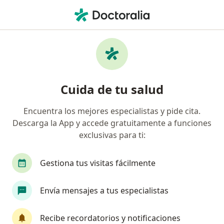
Men
¿Qué estás buscando?
Página De Inicio
Servicios
Visita Neurología
Visita neurología - Información,
Cuida de tu salud
expertos y preguntas frecuentes
Encuentra los mejores especialistas y pide cita.
Descarga la App y accede gratuitamente a funciones
exclusivas para ti:
Información
Pregunta al Experto
Gestiona tus visitas fácilmente
Expertos en visita neurología
Envía mensajes a tus especialistas
Recibe recordatorios y notificaciones