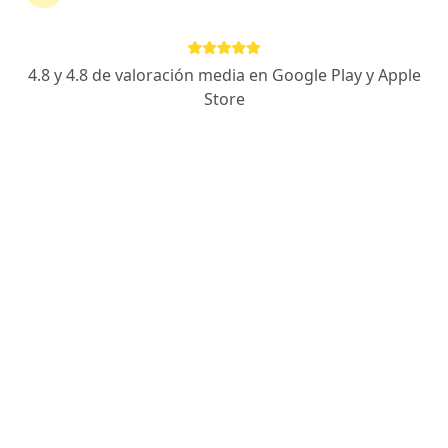
Gonzalo Zuñiga Escobar
Neurólogo
4.8 y 4.8 de valoración media en Google Play y Apple
Cali
Store
Reservar cita
Carlos Andres Salazar Cano
Ginecólogo
Medellín
Reservar cita
Diana Castellanos Pardo
Neurólogo
Manizales
Reservar cita
Jose Carlos Osorio Campo