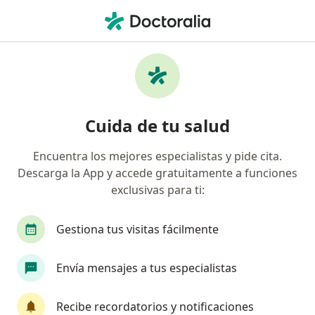
Men
Regenaración Osea Previa A La Colocación De Implantes • Pereira, Risaralda
Filtros
• 1
Seguro
Mapa
Especialistas en Regenaración osea previa a
Cuida de tu salud
la colocación de implantes Pereira
Encuentra los mejores especialistas y pide cita.
Descarga la App y accede gratuitamente a funciones
¿Qué especialidad estás buscando?
exclusivas para ti:
Odontólogo
Cirujano maxilofacial
Ortodo
Gestiona tus visitas fácilmente
Envía mensajes a tus especialistas
Recibe recordatorios y notificaciones