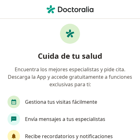
Men
Urólogo • Cali, Valle del Cauca
Filtros
Seguro:
Compañía De Seguros
Urólogos recomendados de Compañía De
Cuida de tu salud
Seguros Bolívar S.A. en Cali
Encuentra los mejores especialistas y pide cita.
Descarga la App y accede gratuitamente a funciones
exclusivas para ti:
Gestiona tus visitas fácilmente
Envía mensajes a tus especialistas
Dr. Alberto Bermúdez Pupo
·
Ver más
Urólogo
Recibe recordatorios y notificaciones
4 opiniones