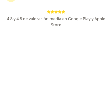
Cirugía de párpados con Laser CO2 sin sangrado.
Elevación de párpados y cejas sin cicatriz visible
4.8 y 4.8 de valoración media en Google Play y Apple
Tratamiento endoscópico del lagrimeo sin cicatriz
Store
Carrera 47 No. 8 C 94., Cali
•
Mapa
Consulta Privada Dr Antonio Quintero
Acepta Compañía De Seguros Bolívar S.A.
Visita Oftalmología
Este especialista no ofrece reserva de cita en línea en esta dirección.
Solicita una cita