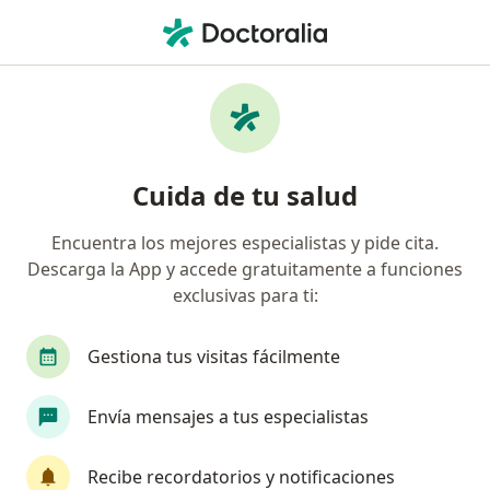
Men
Oftalmólogo • Cali, Valle del Cauca
Filtros
Seguro:
Compañía De Seguros
Oftalmólogos recomendados de Compañía
Cuida de tu salud
De Seguros Bolívar S.A. en Cali
Encuentra los mejores especialistas y pide cita.
Descarga la App y accede gratuitamente a funciones
exclusivas para ti:
Gestiona tus visitas fácilmente
Envía mensajes a tus especialistas
Dr. Antonio Eduardo Quintero Acevedo
·
Ver más
Oftalmólogo
Recibe recordatorios y notificaciones
31 opiniones