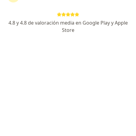
4.8 y 4.8 de valoración media en Google Play y Apple
No hemos encontrado ningún Compañía De
Store
Seguros Bolívar S A en Villavicencio, Meta
Vuelve a buscar eliminando algún filtro:
Seguro
Servicio
Privacidad y cookies
Quiénes somos