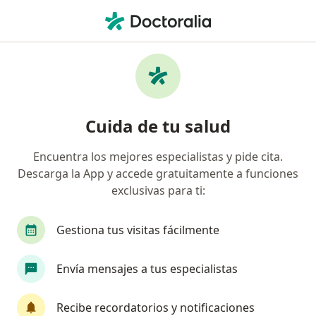
Men
Compañía De Seguros Bolívar S A • Villavicencio, Meta
Página De Inicio
Villavicencio
Compañía De Seguros Bolívar S.a.
Cuida de tu salud
Encuentra los mejores especialistas y pide cita.
Descarga la App y accede gratuitamente a funciones
exclusivas para ti:
Gestiona tus visitas fácilmente
Envía mensajes a tus especialistas
Recibe recordatorios y notificaciones