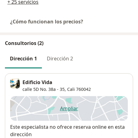
+ 25 servicios
¿Cómo funcionan los precios?
Consultorios (2)
Dirección 1
Dirección 2
Edificio Vida
calle 5D No. 38a - 35,
Cali
760042
Ampliar
se abre en una nueva pestañ
Disponibilidad
Este especialista no ofrece reserva online en esta
dirección