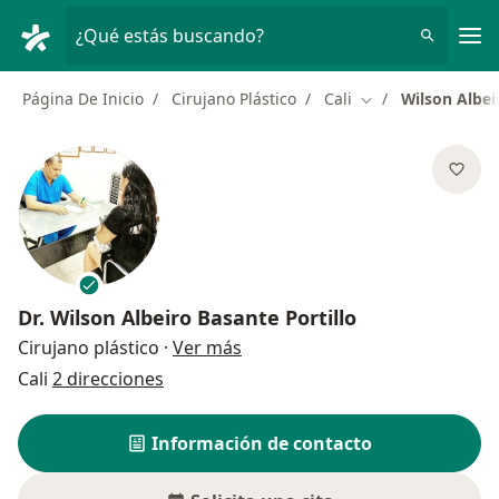
Men
¿Qué estás buscando?
Página De Inicio
Cirujano Plástico
Cali
Wilson Albei
Cambiar de ciuda
Dr.
Wilson Albeiro Basante Portillo
sobre las especializaciones
Cirujano plástico
·
Ver más
Cali
2 direcciones
Información de contacto