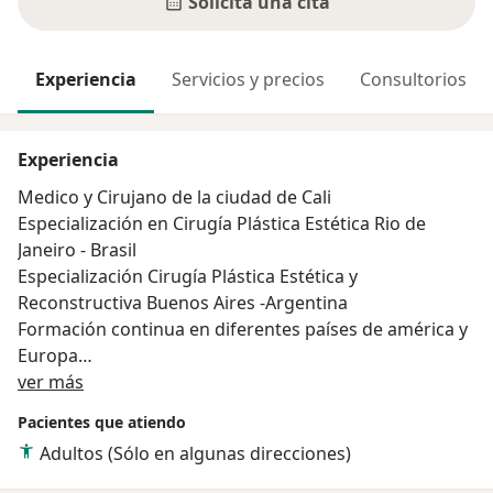
Solicita una cita
Experiencia
Servicios y precios
Consultorios
Experiencia
Medico y Cirujano de la ciudad de Cali
Especialización en Cirugía Plástica Estética Rio de
Janeiro - Brasil
Especialización Cirugía Plástica Estética y
Reconstructiva Buenos Aires -Argentina
Formación continua en diferentes países de américa y
Europa
Acerca de mí
Miembro de diferentes sociedades científicas.
ver más
Pacientes que atiendo
Adultos (Sólo en algunas direcciones)