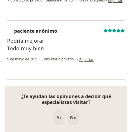
•
Consultorio privado
•
Blanqueamiento, limpieza, braquets
•
Reportar
paciente anónimo
P
Podría mejorar
Todo muy bien
en opinión del usuario paciente
5 de mayo de 2015
•
Consultorio privado
•
•
Reportar
¿Te ayudan las opiniones a decidir qué
especialistas visitar?
Si
No