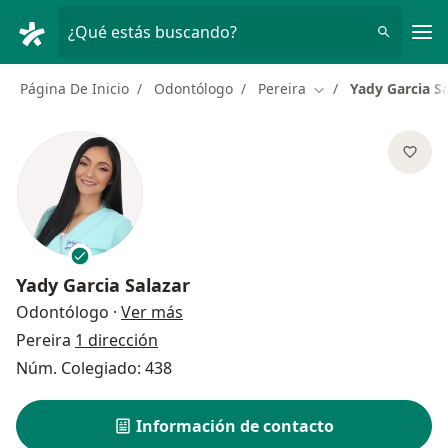
Men
¿Qué estás buscando?
Página De Inicio
Odontólogo
Pereira
Yady Garcia Sa
Cambiar de ciudad
Yady Garcia Salazar
sobre las especializaciones
Odontólogo
·
Ver más
Pereira
1 dirección
Núm. Colegiado: 438
Información de contacto