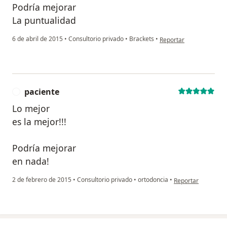
Podría mejorar
La puntualidad
en opinión del usuario 
6 de abril de 2015
•
Consultorio privado
•
Brackets
•
Reportar
paciente
P
Lo mejor
es la mejor!!!
Podría mejorar
en nada!
en opinión del usu
2 de febrero de 2015
•
Consultorio privado
•
ortodoncia
•
Reportar