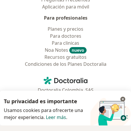
Aplicación para móvil
Para profesionales
Planes y precios
Para doctores
Para clinicas
Noa Notes
nuevo
Recursos gratuitos
Condiciones de los Planes Doctoralia
Contacto
Doctoralia - Página de inicio
Doctoralia Colombia, SAS
Tv 23 No. 97 - 73
Tu privacidad es importante
Municipio: Bogotá D.C., Colombia
Usamos cookies para ofrecerte una
mejor experiencia.
Leer más
.
se abre en una nueva pestaña
se abre en una nueva pestaña
se abre en una nueva pestaña
se abre en una nueva pes
se abre en 
se a
Polska
,
Türkiye
,
España
,
Italia
,
Deutschland
,
Česko
,