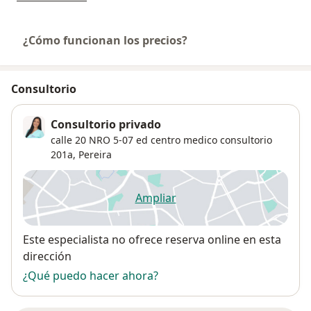
¿Cómo funcionan los precios?
Consultorio
Consultorio privado
calle 20 NRO 5-07 ed centro medico consultorio
201a,
Pereira
Ampliar
se abre en una nueva pestañ
Disponibilidad
Este especialista no ofrece reserva online en esta
dirección
¿Qué puedo hacer ahora?