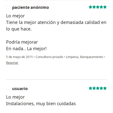
paciente anónimo
P
Lo mejor
Tiene la mejor atención y demasiada calidad en
lo que hace.
Podría mejorar
En nada.. La mejor!
5 de mayo de 2015
•
Consultorio privado
•
Limpiesa, blanqueamiento
•
en opinión del usuario paciente anónimo
Reportar
usuario
U
Lo mejor
Instalaciones, muy bien cuidadas