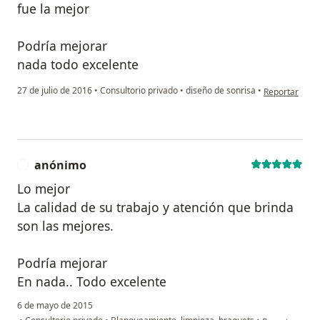
fue la mejor
Podría mejorar
nada todo excelente
en opinión del
27 de julio de 2016
•
Consultorio privado
•
diseño de sonrisa
•
Reportar
anónimo
A
Lo mejor
La calidad de su trabajo y atención que brinda
son las mejores.
Podría mejorar
En nada.. Todo excelente
6 de mayo de 2015
en opinión del