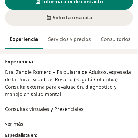
Información de contacto
Solicita una cita
Experiencia
Servicios y precios
Consultorios
Experiencia
Dra. Zandie Romero – Psiquiatra de Adultos, egresada
de la Universidad del Rosario (Bogotá-Colombia)
Consulta externa para evaluación, diagnóstico y
manejo en salud mental
Consultas virtuales y Presenciales
Acerca de mí
Ofrezco servicios en psiquiatría del adulto, con un
ver más
enfoque integral y empático en salud mental, tanto en
Especialista en: