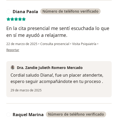
Diana Paola
Número de teléfono verificado
D
En la cita presencial me sentí escuchada lo que
en sí me ayudó a relajarme.
22 de marzo de 2025
•
Consulta presencial
•
Visita Psiquiatría
•
en opinión del usuario Diana Paola
Reportar
Dra. Zandie Julieth Romero Mercado
Cordial saludo Diana!, fue un placer atenderte,
espero seguir acompañándote en tu proceso .
29 de marzo de 2025
Raquel Marina
Número de teléfono verificado
R