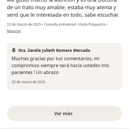
de un trato muy amable, estaba muy atenta y
sentí que le interesada en todo, sabe escuchar.
22 de marzo de 2025
•
Consulta presencial
•
Visita Psiquiatría
•
en opinión del usuario Josefina González
Reportar
Dra. Zandie Julieth Romero Mercado
Muchas gracias por tus comentarios, mi
compromiso siempre será hacia ustedes mis
pacientes ! Un abrazo
29 de marzo de 2025
Ver más
opiniones anteriores