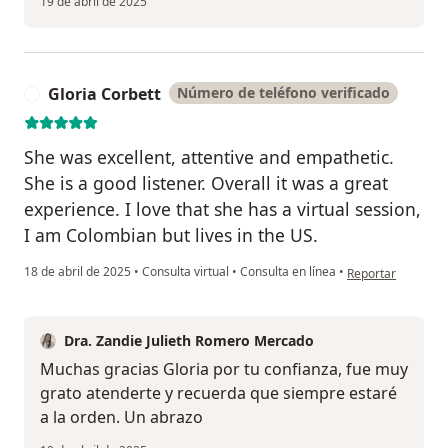
19 de abril de 2025
Gloria Corbett
Número de teléfono verificado
G
She was excellent, attentive and empathetic.
She is a good listener. Overall it was a great
experience. I love that she has a virtual session,
I am Colombian but lives in the US.
en opinión del usu
18 de abril de 2025
•
Consulta virtual
•
Consulta en línea
•
Reportar
Dra. Zandie Julieth Romero Mercado
Muchas gracias Gloria por tu confianza, fue muy
grato atenderte y recuerda que siempre estaré
a la orden. Un abrazo