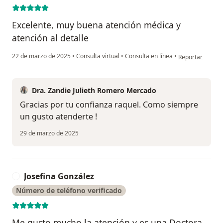
Excelente, muy buena atención médica y
atención al detalle
en opinión del 
22 de marzo de 2025
•
Consulta virtual
•
Consulta en línea
•
Reportar
Dra. Zandie Julieth Romero Mercado
Gracias por tu confianza raquel. Como siempre
un gusto atenderte !
29 de marzo de 2025
Josefina González
J
Número de teléfono verificado
Me gusto mucho la atención y es una Doctora