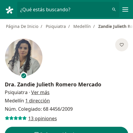
Men
¿Qué estás buscando?
Página De Inicio
Psiquiatra
Medellín
Zandie Julieth 
Dra.
Zandie Julieth Romero Mercado
sobre las especializaciones
Psiquiatra
·
Ver más
Medellín
1 dirección
Núm. Colegiado: 68 4456/2009
13 opiniones