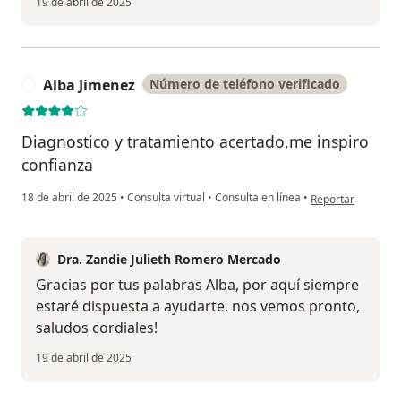
19 de abril de 2025
Alba Jimenez
Número de teléfono verificado
A
Diagnostico y tratamiento acertado,me inspiro
confianza
en opinión del usu
18 de abril de 2025
•
Consulta virtual
•
Consulta en línea
•
Reportar
Dra. Zandie Julieth Romero Mercado
Gracias por tus palabras Alba, por aquí siempre
estaré dispuesta a ayudarte, nos vemos pronto,
saludos cordiales!
19 de abril de 2025