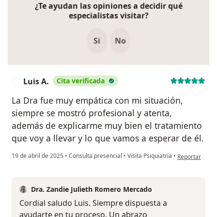
¿Te ayudan las opiniones a decidir qué
especialistas visitar?
Si
No
Luis A.
Cita verificada
L
La Dra fue muy empática con mi situación,
siempre se mostró profesional y atenta,
además de explicarme muy bien el tratamiento
que voy a llevar y lo que vamos a esperar de él.
en opinión del 
19 de abril de 2025
•
Consulta presencial
•
Visita Psiquiatría
•
Reportar
Dra. Zandie Julieth Romero Mercado
Cordial saludo Luis. Siempre dispuesta a
ayudarte en tu proceso. Un abrazo