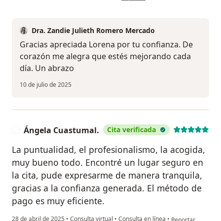
Dra. Zandie Julieth Romero Mercado
Gracias apreciada Lorena por tu confianza. De
corazón me alegra que estés mejorando cada
día. Un abrazo
10 de julio de 2025
Ángela Cuastumal.
Cita verificada
Á
La puntualidad, el profesionalismo, la acogida,
muy bueno todo. Encontré un lugar seguro en
la cita, pude expresarme de manera tranquila,
gracias a la confianza generada. El método de
pago es muy eficiente.
en opinión del us
28 de abril de 2025
•
Consulta virtual
•
Consulta en línea
•
Reportar