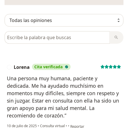
Busca en opiniones
Lorena
Cita verificada
L
Una persona muy humana, paciente y
dedicada. Me ha ayudado muchísimo en
momentos muy difíciles, siempre con respeto y
sin juzgar. Estar en consulta con ella ha sido un
gran apoyo para mi salud mental. La
recomiendo de corazón.”
en opinión del usuario Lorena
10 de julio de 2025
•
Consulta virtual
•
•
Reportar